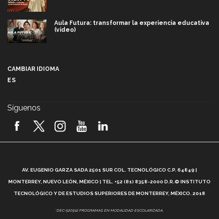
Aula Futura: transformar la experiencia educativa
(video)
Más que un festival cultural: así es la magia de
VIBRART 2026 (video)
CAMBIAR IDIOMA
ES
Javier Guzmán: investigación con impacto social
(video)
Síguenos
¡México, en el top del mundial de robótica FIRST
2026! (video)
Vida Tec: Pasión, disciplina y básquetbol, con Gael
Adame (video)
A
AV. EUGENIO GARZA SADA 2501 SUR COL. TECNOLÓGICO C.P. 64849 |
L
¿Cómo es el Modelo Educativo Tec? (video)
MONTERREY, NUEVO LEÓN, MÉXICO | TEL. +52 (81) 8358-2000 D.R.© INSTITUTO
TECNOLÓGICO Y DE ESTUDIOS SUPERIORES DE MONTERREY, MÉXICO. 2018
Vida Tec: Feminismo e Inteligencia Artificial, Paola
*DEC-520912 PROGRAMAS EN MODALIDAD ESCOLARIZADA.
Ricaurte (video)