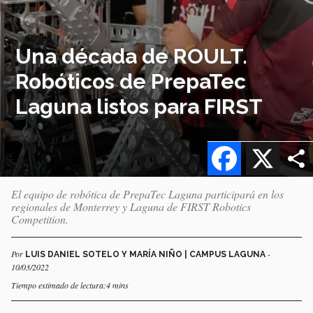
Una década de ROULT.
Robóticos de PrepaTec
Laguna listos para FIRST
Facebook
X
El equipo de robótica de PrepaTec Laguna participará en los
regionales de Monterrey y Laguna de FIRST Robotics
Competition.
Por
-
LUIS DANIEL SOTELO Y MARÍA NIÑO | CAMPUS LAGUNA
10/03/2022
Tiempo estimado de lectura:4 mins