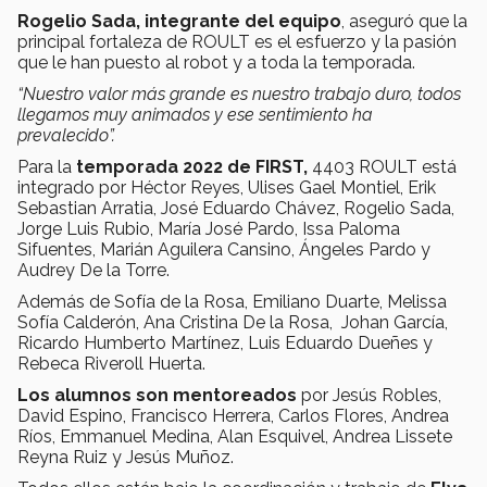
Rogelio Sada, integrante del equipo
, aseguró que la
principal fortaleza de ROULT es el esfuerzo y la pasión
que le han puesto al robot y a toda la temporada.
“Nuestro valor más grande es nuestro trabajo duro, todos
llegamos muy animados y ese sentimiento ha
prevalecido”.
Para la
temporada 2022 de FIRST,
4403 ROULT está
integrado por Héctor Reyes, Ulises Gael Montiel, Erik
Sebastian Arratia, José Eduardo Chávez, Rogelio Sada,
Jorge Luis Rubio, María José Pardo, Issa Paloma
Sifuentes, Marián Aguilera Cansino, Ángeles Pardo y
Audrey De la Torre.
Además de Sofía de la Rosa, Emiliano Duarte, Melissa
Sofía Calderón, Ana Cristina De la Rosa, Johan García,
Ricardo Humberto Martínez, Luis Eduardo Dueñes y
Rebeca Riveroll Huerta.
Los alumnos son mentoreados
por Jesús Robles,
David Espino, Francisco Herrera, Carlos Flores, Andrea
Ríos, Emmanuel Medina, Alan Esquivel, Andrea Lissete
Reyna Ruiz y Jesús Muñoz.