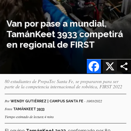
Van por pase a mundial,
TamánKeet 3933 competirá
en regional de FIRST
Facebook
X
80 estudiantes de PrepaTec Santa Fe, se prepararon para ser
parte de la competencia internacional de robótica, FIRST 2022
Por
- 10/03/2022
WENDY GUTIÉRREZ | CAMPUS SANTA FE
Fotos
TAMÁNKEET 3933
Tiempo estimado de lectura:4 mins
El equipo
TamánKeet 3933
, conformado por 80