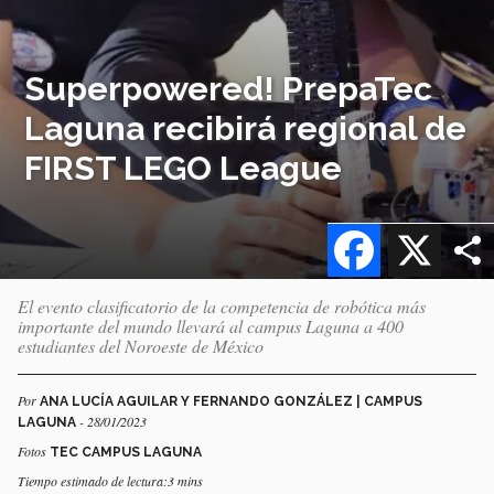
Superpowered! PrepaTec
Laguna recibirá regional de
FIRST LEGO League
Facebook
X
El evento clasificatorio de la competencia de robótica más
importante del mundo llevará al campus Laguna a 400
estudiantes del Noroeste de México
Por
ANA LUCÍA AGUILAR Y FERNANDO GONZÁLEZ | CAMPUS
- 28/01/2023
LAGUNA
Fotos
TEC CAMPUS LAGUNA
Tiempo estimado de lectura:3 mins