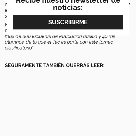
Recibe nuestro newsletter de
mano de la directora de PrepaTec, que
“es una maravilla
noticias:
escuchar a los niños sobre lo que es la ciencia y atender
su preocupación por el medio ambiente”
.
Finalmente, destacó que FIRST LEGO League
“está
presente en 110 países alrededor del mundo e impacta a
más de 800 escuelas de educación básica y 40 mil
alumnos, de lo que el Tec es parte con este torneo
clasificatorio”
.
SEGURAMENTE TAMBIÉN QUERRÁS LEER: