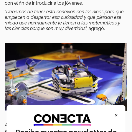
con el fin de introducir a los jóvenes.
“
Debemos de tener esta conexión con los niños para que
empiecen a despertar esa curiosidad y que pierdan ese
miedo que normalmente le tienen a las matemáticas y
las ciencias porque son muy divertidas
”, agregó.
×
Además,
extendió la invitación al público para que
asistan al clasificatorio regiona
l y aseguró, de la