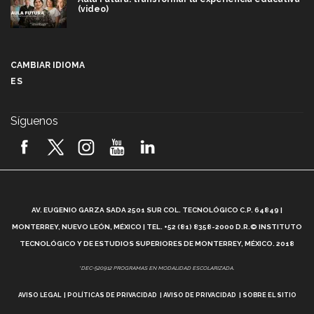
(video)
Más que un festival cultural: así es la magia de
VIBRART 2026 (video)
CAMBIAR IDIOMA
ES
Javier Guzmán: investigación con impacto social
(video)
Síguenos
¡México, en el top del mundial de robótica FIRST
2026! (video)
Vida Tec: Pasión, disciplina y básquetbol, con Gael
Adame (video)
A
AV. EUGENIO GARZA SADA 2501 SUR COL. TECNOLÓGICO C.P. 64849 |
L
¿Cómo es el Modelo Educativo Tec? (video)
MONTERREY, NUEVO LEÓN, MÉXICO | TEL. +52 (81) 8358-2000 D.R.© INSTITUTO
TECNOLÓGICO Y DE ESTUDIOS SUPERIORES DE MONTERREY, MÉXICO. 2018
Vida Tec: Feminismo e Inteligencia Artificial, Paola
*DEC-520912 PROGRAMAS EN MODALIDAD ESCOLARIZADA.
Ricaurte (video)
AVISO LEGAL
POLÍTICAS DE PRIVACIDAD
AVISO DE PRIVACIDAD
SOBRE EL SITIO