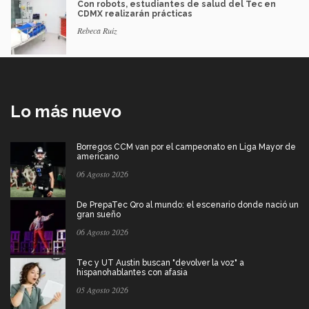
Con robots, estudiantes de salud del Tec en
CDMX realizarán prácticas
Rebeca Ruiz
Lo más nuevo
Borregos CCM van por el campeonato en Liga Mayor de
americano
06 Agosto 2026
De PrepaTec Qro al mundo: el escenario donde nació un
gran sueño
06 Agosto 2026
Tec y UT Austin buscan "devolver la voz" a
hispanohablantes con afasia
05 Agosto 2026