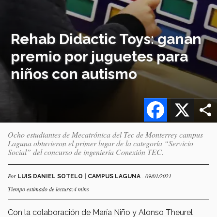
Rehab Didactic Toys: ganan
premio por juguetes para
niños con autismo
Facebook
X
Ocho estudiantes de Mecatrónica del Tec de Monterrey campus
Laguna obtuvieron el primer lugar de la categoría “Servicio
Social” del concurso de ingeniería Conexión TEC.
Por
- 09/01/2021
LUIS DANIEL SOTELO | CAMPUS LAGUNA
Tiempo estimado de lectura:4 mins
Con la colaboración de María Niño y Alonso Theurel