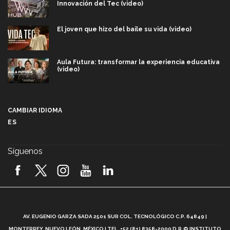
Innovación del Tec (video)
El joven que hizo del baile su vida (video)
Aula Futura: transformar la experiencia educativa
(video)
Más que un festival cultural: así es la magia de
VIBRART 2026 (video)
CAMBIAR IDIOMA
ES
Javier Guzmán: investigación con impacto social
(video)
Síguenos
¡México, en el top del mundial de robótica FIRST
2026! (video)
Vida Tec: Pasión, disciplina y básquetbol, con Gael
Adame (video)
A
AV. EUGENIO GARZA SADA 2501 SUR COL. TECNOLÓGICO C.P. 64849 |
L
¿Cómo es el Modelo Educativo Tec? (video)
MONTERREY, NUEVO LEÓN, MÉXICO | TEL. +52 (81) 8358-2000 D.R.© INSTITUTO