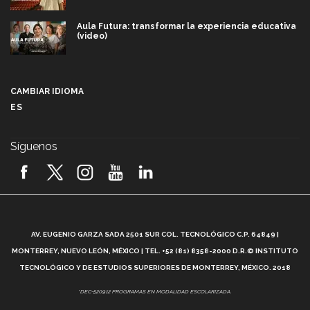
Aula Futura: transformar la experiencia educativa
(video)
Más que un festival cultural: así es la magia de
VIBRART 2026 (video)
CAMBIAR IDIOMA
ES
Javier Guzmán: investigación con impacto social
(video)
Síguenos
¡México, en el top del mundial de robótica FIRST
2026! (video)
Vida Tec: Pasión, disciplina y básquetbol, con Gael
Adame (video)
A
AV. EUGENIO GARZA SADA 2501 SUR COL. TECNOLÓGICO C.P. 64849 |
L
¿Cómo es el Modelo Educativo Tec? (video)
MONTERREY, NUEVO LEÓN, MÉXICO | TEL. +52 (81) 8358-2000 D.R.© INSTITUTO
TECNOLÓGICO Y DE ESTUDIOS SUPERIORES DE MONTERREY, MÉXICO. 2018
Vida Tec: Feminismo e Inteligencia Artificial, Paola
*DEC-520912 PROGRAMAS EN MODALIDAD ESCOLARIZADA.
Ricaurte (video)