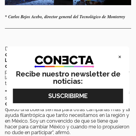
* Carlos Bejos Acebo, director general del Tecnológico de Monterrey
De los 16 equipos, el liderado por
Alberto Allegre,
consejero de Educación y Tecnología de La
×
Laguna, A.C. (ETLAC), obtuvo el primer lugar en
donativos.
El empresario aseguró que tras conocer el
programa Líderes del Mañana se ha convencido de que
Recibe nuestro newsletter de
la educación es la mejor herramienta para lograr una
noticias:
transformación positiva en el país.
“La causa es muy noble
y creo que todos nos vamos
sabiendo eso.
Esta campaña logró la unión de la
comunidad,
todos están bien identificados con esto y
quedó una buena semilla para otras campañas más y la
ayuda filantrópica que tanto necesitamos en la región y
en México. Soy un convencido de que se tiene que
hacer para cambiar México y cuando me lo propusieron
no dude en participar”, afirmó.