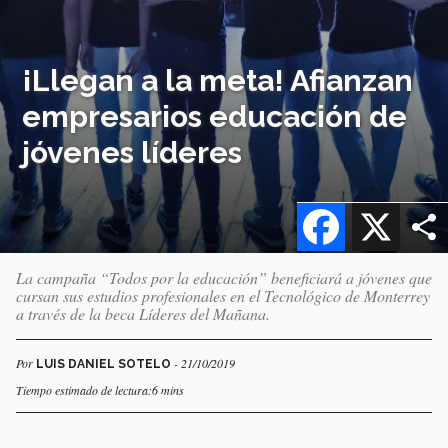
¡Llegan a la meta! Afianzan
empresarios educación de
jóvenes líderes
Facebook
X
La campaña “Todos por la educación” beneficiará a jóvenes que
cursan sus estudios profesionales en el Tecnológico de Monterrey
a través de la beca Líderes del Mañana.
Por
- 21/10/2019
LUIS DANIEL SOTELO
Tiempo estimado de lectura:6 mins