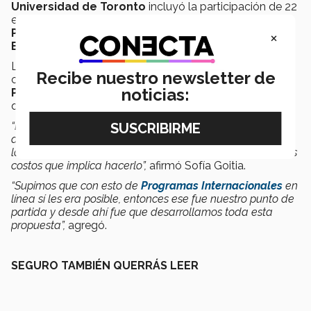
Universidad de Toronto
incluyó la participación de 22
equipos, pertenecientes a universidades de
Canadá,
Países Bajos, Azerbaiyán, Chile, China, India,
×
Bolivia, Pakistán, Hong Kong y México.
Los ganadores del primer lugar contaron con la
Recibe nuestro newsletter de
colaboración de
Lidia Chong Alcalá, especialista en
noticias:
Programas Internacionales en campus Laguna,
quien pudo validar el proyecto.
“Lo que vimos con Lidia fue punto clave; saber que hay
alumnos que se quieren ir de intercambio pero no tienen
los medios para ir a un programa tradicional por todos los
costos que implica hacerlo”,
afirmó Sofía Goitia.
“Supimos que con esto de
Programas Internacionales
en
línea sí les era posible, entonces ese fue nuestro punto de
partida y desde ahí fue que desarrollamos toda esta
propuesta”,
agregó.
SEGURO TAMBIÉN QUERRÁS LEER