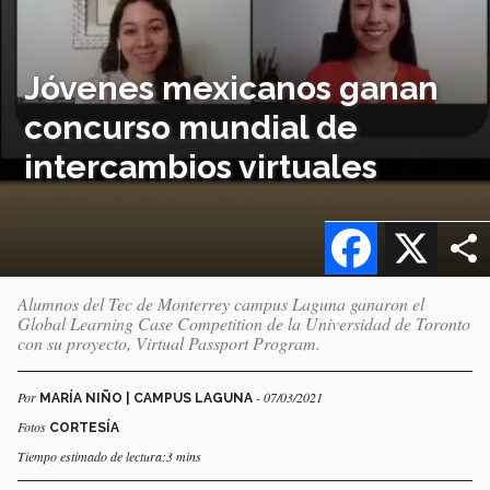
Jóvenes mexicanos ganan
concurso mundial de
intercambios virtuales
Facebook
X
Alumnos del Tec de Monterrey campus Laguna ganaron el
Global Learning Case Competition de la Universidad de Toronto
con su proyecto, Virtual Passport Program.
Por
- 07/03/2021
MARÍA NIÑO | CAMPUS LAGUNA
Fotos
CORTESÍA
Tiempo estimado de lectura:3 mins