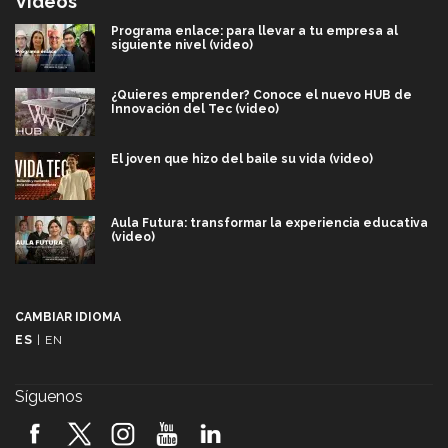
Videos
Programa enlace: para llevar a tu empresa al
siguiente nivel (video)
¿Quieres emprender? Conoce el nuevo HUB de
Innovación del Tec (video)
El joven que hizo del baile su vida (video)
Aula Futura: transformar la experiencia educativa
(video)
Más que un festival cultural: así es la magia de
VIBRART 2026 (video)
CAMBIAR IDIOMA
ES
|
EN
Javier Guzmán: investigación con impacto social
(video)
Síguenos
¡México, en el top del mundial de robótica FIRST
2026! (video)