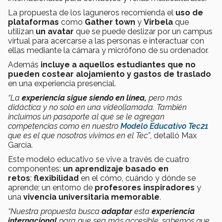
La propuesta de los laguneros recomienda el
uso de
plataformas
como
Gather town
y
Virbela
que
utilizan
un avatar
que se puede deslizar por un campus
virtual para acercarse a las personas e interactuar con
ellas mediante la cámara y micrófono de su ordenador.
Además
incluye a aquellos estudiantes que no
pueden costear alojamiento y gastos de traslado
en una experiencia presencial.
“La
experiencia sigue siendo en línea,
pero más
didáctica y no solo en una videollamada. También
incluímos un pasaporte al que se le agregan
competencias como en nuestro
Modelo Educativo Tec21
que es el que nosotros vivimos en el Tec”
, detalló Max
García.
Este modelo educativo se vive a través de cuatro
componentes:
un aprendizaje basado en
retos
;
flexibilidad
en el cómo, cuándo y dónde se
aprende; un entorno de
profesores inspiradores
y
una
vivencia universitaria memorable
.
“Nuestra propuesta busca
adaptar
esta
experiencia
internacional
para que sea más accesible, sabemos que