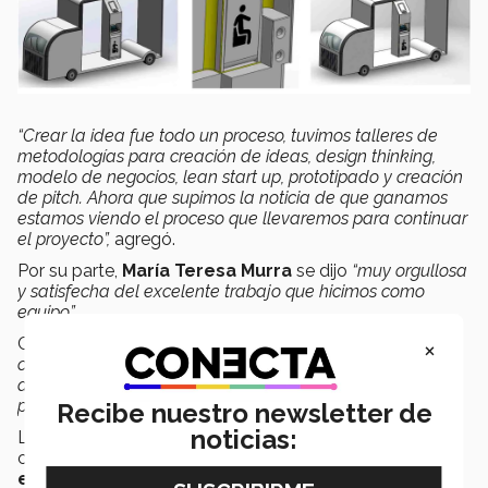
“Crear la idea fue todo un proceso, tuvimos talleres de
metodologías para creación de ideas, design thinking,
modelo de negocios, lean start up, prototipado y creación
de pitch. Ahora que supimos la noticia de que ganamos
estamos viendo el proceso que llevaremos para continuar
el proyecto”,
agregó.
Por su parte,
María Teresa Murra
se dijo
“
muy orgullosa
y satisfecha del excelente trabajo que hicimos como
equipo”.
Coincidió con Max en que
“
vamos a poder seguir para
×
concretar este proyecto que beneficia a niños y jóvenes
de escasos recursos que tanto necesitan esta clase de
proyectos”.
Recibe nuestro newsletter de
noticias:
La selección de los seis estudiantes fue conformada
con anticipación a través de un
bootcamp de
emprendimiento social
organizado por el
Instituto