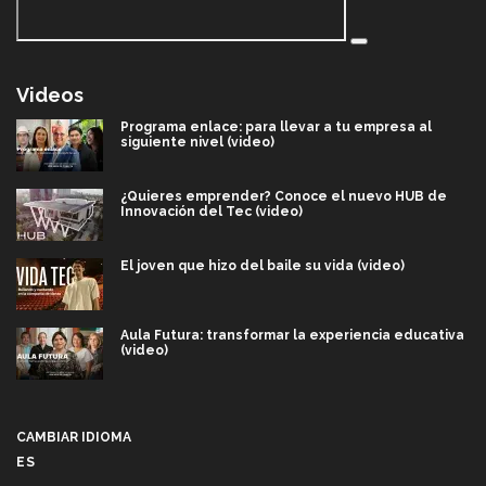
Videos
Programa enlace: para llevar a tu empresa al
siguiente nivel (video)
¿Quieres emprender? Conoce el nuevo HUB de
Innovación del Tec (video)
El joven que hizo del baile su vida (video)
Aula Futura: transformar la experiencia educativa
(video)
Más que un festival cultural: así es la magia de
VIBRART 2026 (video)
CAMBIAR IDIOMA
ES
Javier Guzmán: investigación con impacto social