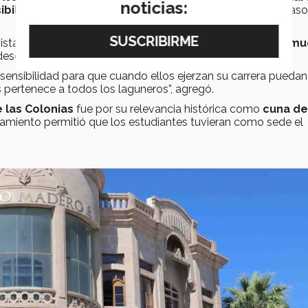
noticias:
ibilicen
ante el patrimonio de cualquier ciudad, en este cas
nistas
reconozcan el patrimonio arquitectónico que m
escuido y el desconocimiento se destruye”, denunció.
ensibilidad para que cuando ellos ejerzan su carrera puedan
s pertenece a todos los laguneros”, agregó.
 las Colonias
fue por su relevancia histórica como
cuna de
amiento permitió que los estudiantes tuvieran como sede el