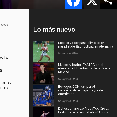
ana.
Lo más nuevo
México va por pase olímpico en
mundial de flag football en Alemania
07 Agosto 2026
rvaba
Música y teatro: EXATEC en el
elenco de El Fantasma de la Ópera
a
Mexico
07 Agosto 2026
ntanas
Borregos CCM van por el
entro
campeonato en liga mayor de
americano
06 Agosto 2026
Del escenario de PrepaTec Qro al
teatro musical en Estados Unidos