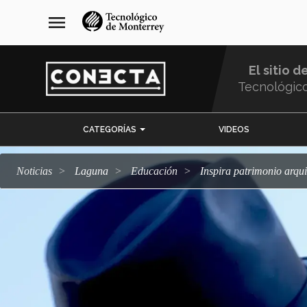
Pasar
navegación
menu
al
principal
contenido
principal
El sitio d
Tecnológic
Menu
CATEGORÍAS
VIDEOS
Comunidad
Noticias
Laguna
Educación
Inspira patrimonio arqu