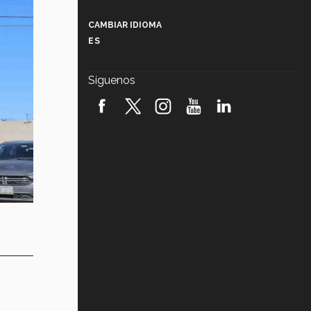
Más que un festival cultural: así es
la magia de VIBRART 2026 (video)
CAMBIAR IDIOMA
ES
Javier Guzmán: investigación con
impacto social (video)
Síguenos
¡México, en el top del mundial de
robótica FIRST 2026! (video)
Vida Tec: Pasión, disciplina y
básquetbol, con Gael Adame
(video)
¿Cómo es el Modelo Educativo
Tec? (video)
Vida Tec: Feminismo e Inteligencia
Artificial, Paola Ricaurte (video)