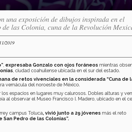
n una exposición de dibujos inspirada en el
o de las Colonia, cuna de la Revolución Mexic
/11/2019
o”
,
expresaba Gonzalo con ojos foráneos
mientras obse
lonias
, ciudad coahuilense ubicada en el sur del estado.
mana de retos vivenciales
en la considerada “Cuna de l
ura vernácula del noroeste de México.
r los espacios en lugares muy calurosos. Dobles alturas y ve
ribía al observar el Museo Francisco I. Madero, ubicado en el c
errey campus Toluca
,
vivió junto a 29 jóvenes
más el reto
 San Pedro de las Colonias”.