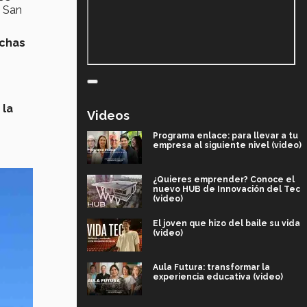
o San
uchas
 la
Videos
Programa enlace: para llevar a tu
empresa al siguiente nivel (video)
¿Quieres emprender? Conoce el
nuevo HUB de Innovación del Tec
(video)
El joven que hizo del baile su vida
(video)
Aula Futura: transformar la
experiencia educativa (video)