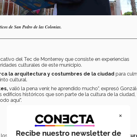
ticos de San Pedro de las Colonias.
ativo del Tec de Monterrey que consiste en experiencias
idades culturales de este municipio.
erca la arquitectura y costumbres de la ciudad
para culm
nto cultural.
tes,
valió la pena venir, he aprendido mucho”, expresó Gonzál
edificios históricos que son parte de la cultura de la ciudad,
odo aquí”.
×
Recibe nuestro newsletter de
 los líderes de la actividad;
lo importante es que los futur