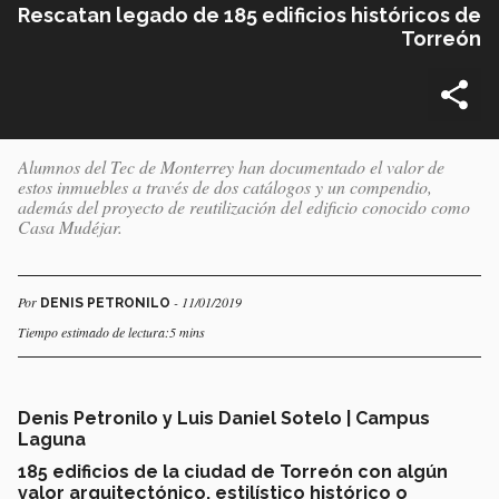
Rescatan legado de 185 edificios históricos de
Torreón
Alumnos del Tec de Monterrey han documentado el valor de
estos inmuebles a través de dos catálogos y un compendio,
además del proyecto de reutilización del edificio conocido como
Casa Mudéjar.
Por
- 11/01/2019
DENIS PETRONILO
Tiempo estimado de lectura:5 mins
Denis Petronilo y Luis Daniel Sotelo | Campus
Laguna
185 edificios de la ciudad de Torreón con algún
valor arquitectónico, estilístico histórico o