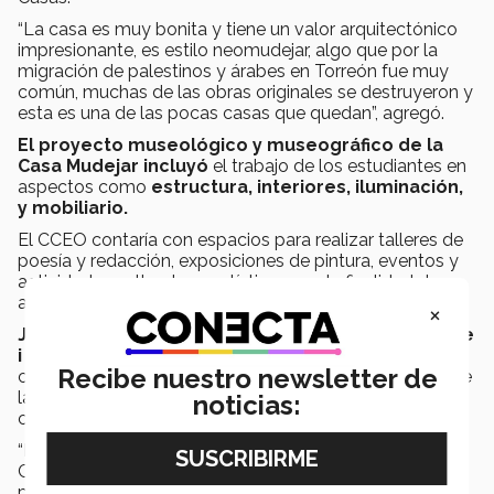
“La casa es muy bonita y tiene un valor arquitectónico
impresionante, es estilo neomudejar, algo que por la
migración de palestinos y árabes en Torreón fue muy
común, muchas de las obras originales se destruyeron y
esta es una de las pocas casas que quedan”, agregó.
El proyecto museológico y museográfico de la
Casa Mudejar incluyó
el trabajo de los estudiantes en
aspectos como
estructura, interiores, iluminación,
y mobiliario.
El CCEO contaría con espacios para realizar talleres de
poesía y redacción, exposiciones de pintura, eventos y
actividades culturales y artísticas con la finalidad de
atraer personas de otros estados.
×
Jesús González Encina, coordinador del Semestre
i de Arquitectura
; detalló que otro de los objetivos de
Recibe nuestro newsletter de
crear un nuevo recinto cultural es poder tener la obra de
la poetiza lagunera Enriqueta Ochoa al alcance de los
noticias:
ciudadanos.
“El proyecto de reutilización de la Casa Mudéjar es el
Centro Cultura Enriqueta Ochoa y que la hija de la
poetiza pueda entregar el acervo para que esté