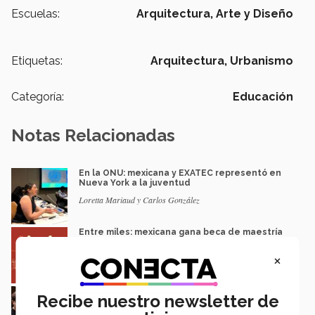
Escuelas:
Arquitectura, Arte y Diseño
Etiquetas:
Arquitectura,
Urbanismo
Categoría:
Educación
Notas Relacionadas
En la ONU: mexicana y EXATEC representó en
Nueva York a la juventud
Loretta Mariaud y Carlos González
Entre miles: mexicana gana beca de maestría
Erasmus Mundus LIVE
×
Natalia Croda
Estudiantes de 5 campus Tec impulsan
Recibe nuestro newsletter de
proyectos en la Sierra Tarahumara