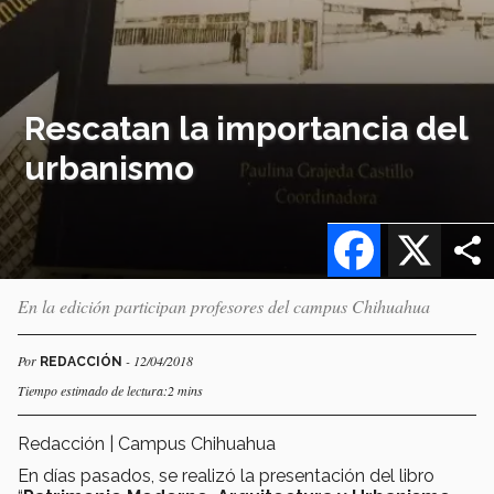
Rescatan la importancia del
urbanismo
Facebook
X
En la edición participan profesores del campus Chihuahua
Por
- 12/04/2018
REDACCIÓN
Tiempo estimado de lectura:2 mins
Redacción | Campus Chihuahua
En días pasados, se realizó la presentación del libro