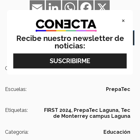
Email
LinkedIn
WhatsApp
Facebook
X
×
navigate_next
Recibe nuestro newsletter de
VOLVER AL ÍNDICE
noticias:
Campus:
Laguna
Escuelas:
PrepaTec
Etiquetas:
FIRST 2024,
PrepaTec Laguna,
Tec
de Monterrey campus Laguna
Categoría:
Educación