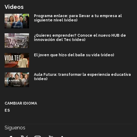
Videos
Programa enlace: para llevar a tu empresa al
siguiente nivel (video)
¿Quieres emprender? Conoce el nuevo HUB de
Innovación del Tec (video)
El joven que hizo del baile su vida (video)
Aula Futura: transformar la experiencia educativa
(video)
Más que un festival cultural: así es la magia de
VIBRART 2026 (video)
CAMBIAR IDIOMA
ES
Javier Guzmán: investigación con impacto social
(video)
Síguenos
¡México, en el top del mundial de robótica FIRST