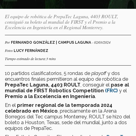
El equipo de robótica de PrepaTec Laguna, 4403 ROULT,
consiguió su boleto al mundial de FIRST y el Premio a la
Excelencia en Ingeniería en el Regional Monterrey.
Por
- 02/03/2024
FERNANDO GONZÁLEZ | CAMPUS LAGUNA
Fotos
LUCY FERNÁNDEZ
Tiempo estimado de lectura:3 mins
10 partidos clasificatorios, 5 rondas de
playoff
y dos
encuentros finales permitieron al equipo de robótica de
PrepaTec Laguna, 4403 ROULT
, conseguir el
pase
al
mundial de FIRST Robotics Competition
(FRC)
y el
Premio a la Excelencia en Ingeniería
.
En el
primer regional de la temporada 2024
celebrado en México
, precisamente en la Arena
Borregos del Tec campus Monterrey, ROULT se hizo del
boleto a Houston, Texas, sede del mundial, junto a dos
equipos de PrepaTec.