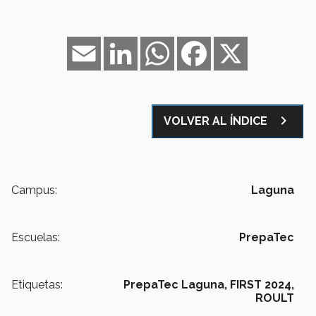
Email
LinkedIn
WhatsApp
Facebook
X
navigate_next
VOLVER AL ÍNDICE
Campus:
Laguna
Escuelas:
PrepaTec
Etiquetas:
PrepaTec Laguna,
FIRST 2024,
ROULT