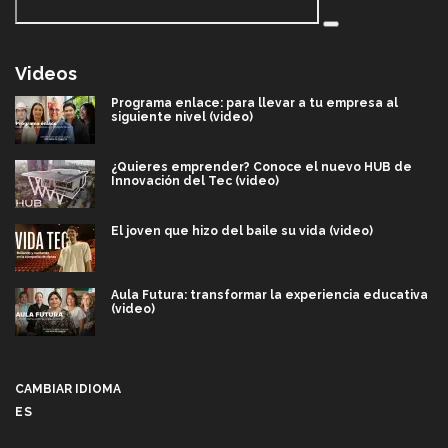
Videos
Programa enlace: para llevar a tu empresa al
siguiente nivel (video)
¿Quieres emprender? Conoce el nuevo HUB de
Innovación del Tec (video)
El joven que hizo del baile su vida (video)
Aula Futura: transformar la experiencia educativa
(video)
Más que un festival cultural: así es la magia de
VIBRART 2026 (video)
CAMBIAR IDIOMA
ES
Javier Guzmán: investigación con impacto social
(video)