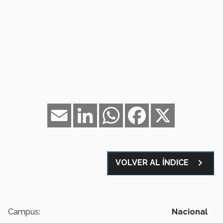
Email
LinkedIn
WhatsApp
Facebook
X
navigate_next
VOLVER AL ÍNDICE
Campus:
Nacional