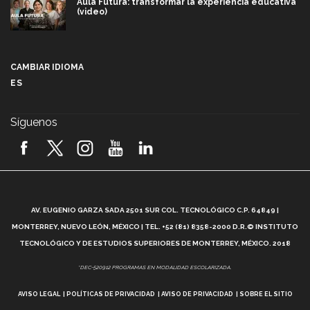
Aula Futura: transformar la experiencia educativa
(video)
Más que un festival cultural: así es la magia de
VIBRART 2026 (video)
CAMBIAR IDIOMA
ES
Javier Guzmán: investigación con impacto social
(video)
Síguenos
¡México, en el top del mundial de robótica FIRST
2026! (video)
Vida Tec: Pasión, disciplina y básquetbol, con Gael
Adame (video)
A
AV. EUGENIO GARZA SADA 2501 SUR COL. TECNOLÓGICO C.P. 64849 |
L
¿Cómo es el Modelo Educativo Tec? (video)
MONTERREY, NUEVO LEÓN, MÉXICO | TEL. +52 (81) 8358-2000 D.R.© INSTITUTO
TECNOLÓGICO Y DE ESTUDIOS SUPERIORES DE MONTERREY, MÉXICO. 2018
Vida Tec: Feminismo e Inteligencia Artificial, Paola
*DEC-520912 PROGRAMAS EN MODALIDAD ESCOLARIZADA.
Ricaurte (video)
AVISO LEGAL
POLÍTICAS DE PRIVACIDAD
AVISO DE PRIVACIDAD
SOBRE EL SITIO