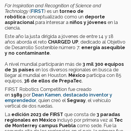
F0r Inspiration and Recognition of Science and
Technology
(
FIRST
) es un
torneo de
robótica
conceptualizado como un
deporte
aspiracional
para interesar a
niños y jóvenes
en la
ciencia.
Este año la justa dirigida a jóvenes de entre 14 y 18
años
aborda el reto
CHARGED UP
, dedicado al Objetivo
de Desarrollo Sostenible número 7:
energía asequible
y no contaminante
.
A nivel mundial participarán más de
3 mil 300 equipos
de 31 países
en los diversos regionales en busca de
llegar al mundial en Houston.
México
participa con 85
equipos,
36 de ellos de PrepaTec
.
FIRST Robotics Competition fue creado
en
1989
por
Dean Kamen
,
destacado inventor y
emprendedor
, quien creó el
Segway
, el vehículo
vertical de dos ruedas.
La
edición 2023 de FIRST
que consta de
3 paradas
regionales en México
incluyó por primera vez al
Tec
de Monterrey campus Puebla
como sede. Fue la