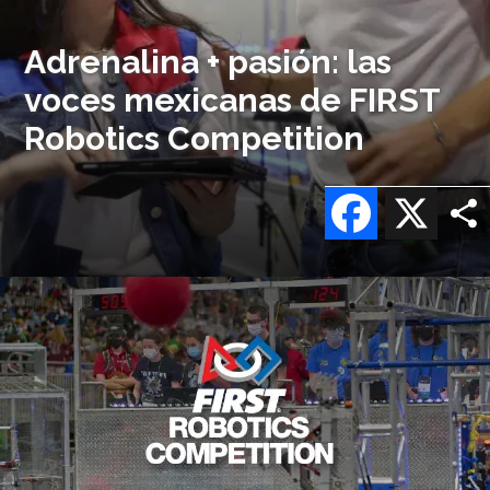
Adrenalina + pasión: las
voces mexicanas de FIRST
Robotics Competition
Facebook
X
Imagen
o
logo