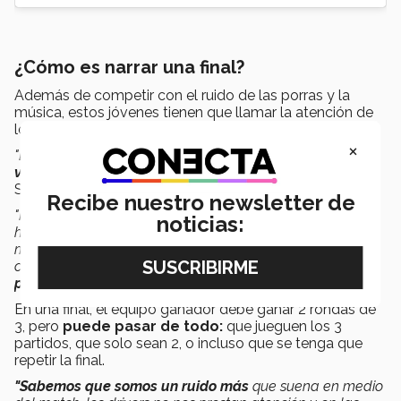
¿Cómo es narrar una final?
Además de competir con el ruido de las porras y la
música, estos jóvenes tienen que llamar la atención de
los asistentes que solo tiene cabeza para ver la cancha.
×
"En ese momento
ya no te puedes escuchar sin gritar
, a
veces quedamos sordos
hasta el día siguiente",
dice
Samantha.
Recibe nuestro newsletter de
"Narras a los robots de la derecha mientras ves qué
noticias:
hacen los de la izquierda. Adivinas un poco los
movimientos para no perder el ritmo y vuelves para
confirmar.
Siento que durante esos matches no
parpadeo
"
, describe Pepe.
En una final, el equipo ganador debe ganar 2 rondas de
3, pero
puede pasar de todo:
que jueguen los 3
partidos, que solo sean 2, o incluso que se tenga que
repetir la final.
"Sabemos que somos un ruido más
que suena en medio