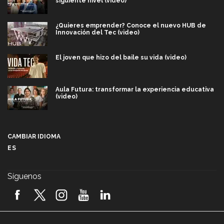
siguiente nivel (video)
¿Quieres emprender? Conoce el nuevo HUB de
Innovación del Tec (video)
El joven que hizo del baile su vida (video)
Aula Futura: transformar la experiencia educativa
(video)
Más que un festival cultural: así es la magia de
VIBRART 2026 (video)
CAMBIAR IDIOMA
ES
Javier Guzmán: investigación con impacto social
(video)
Síguenos
¡México, en el top del mundial de robótica FIRST
2026! (video)
Vida Tec: Pasión, disciplina y básquetbol, con Gael