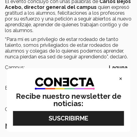
El evento concluyó con unas palabras de
Carlos Bejos
Acebo, director general del campus
quien expresó
gratitud a los alumnos, felicitaciones a los profesores
por su esfuerzo y una petición a seguir abiertos al nuevo
aprendizaje, aprender de quienes trabajan contigo y de
los alumnos.
“Para mí es un privilegio de estar rodeado de tanto
talento, somos privilegiados de estar rodeados de
alumnos y colegas de lo quienes podemos aprender,
nunca pierdan esa sed de seguir aprendiendo”, declaró.
Campus:
Laguna
×
Etiquetas:
Excelencia académica,
profesional ,
Educación
Recibe nuestro newsletter de
noticias:
Categoría:
Educación
Notas Relacionadas