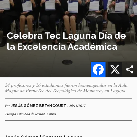
Celebra Tec Laguna Día de
la Excelencia Académica
Facebook
X
24 profesores y 26 estudiantes fueron homenajeados en la Aula
Magna de PrepaTec del Tecnológico de Monterrey en Laguna.
Por
- 26/11/2017
JESÚS GÓMEZ BETANCOURT
Tiempo estimado de lectura:3 mins