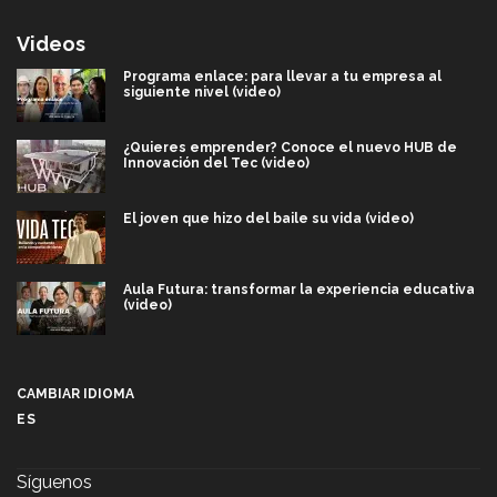
Videos
Programa enlace: para llevar a tu empresa al
siguiente nivel (video)
¿Quieres emprender? Conoce el nuevo HUB de
Innovación del Tec (video)
El joven que hizo del baile su vida (video)
Aula Futura: transformar la experiencia educativa
(video)
Más que un festival cultural: así es la magia de
VIBRART 2026 (video)
CAMBIAR IDIOMA
ES
Javier Guzmán: investigación con impacto social
(video)
Síguenos