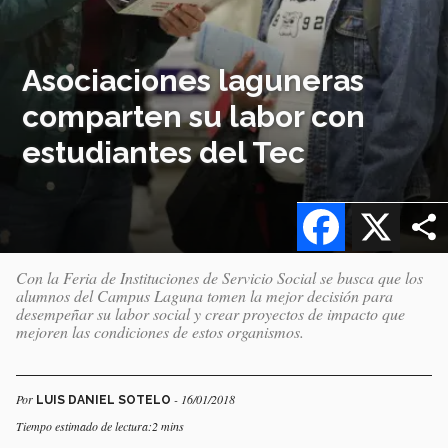
Asociaciones laguneras
comparten su labor con
estudiantes del Tec
Facebook
X
Con la Feria de Instituciones de Servicio Social se busca que los
alumnos del Campus Laguna tomen la mejor decisión para
desempeñar su labor social y crear proyectos de impacto que
mejoren las condiciones de estos organismos.
Por
- 16/01/2018
LUIS DANIEL SOTELO
Tiempo estimado de lectura:2 mins