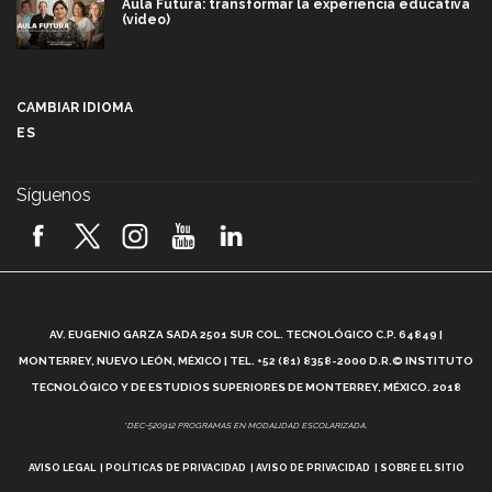
Aula Futura: transformar la experiencia educativa
(video)
Más que un festival cultural: así es la magia de
VIBRART 2026 (video)
CAMBIAR IDIOMA
ES
Javier Guzmán: investigación con impacto social
(video)
Síguenos
¡México, en el top del mundial de robótica FIRST
2026! (video)
Vida Tec: Pasión, disciplina y básquetbol, con Gael
Adame (video)
A
AV. EUGENIO GARZA SADA 2501 SUR COL. TECNOLÓGICO C.P. 64849 |
L
¿Cómo es el Modelo Educativo Tec? (video)
MONTERREY, NUEVO LEÓN, MÉXICO | TEL. +52 (81) 8358-2000 D.R.© INSTITUTO
TECNOLÓGICO Y DE ESTUDIOS SUPERIORES DE MONTERREY, MÉXICO. 2018
Vida Tec: Feminismo e Inteligencia Artificial, Paola
*DEC-520912 PROGRAMAS EN MODALIDAD ESCOLARIZADA.
Ricaurte (video)
AVISO LEGAL
POLÍTICAS DE PRIVACIDAD
AVISO DE PRIVACIDAD
SOBRE EL SITIO