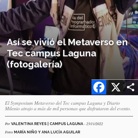
Así se vivió el Metaverso en
Tec campus Laguna
(fotogalería)
Facebook
X
El Symposium Metaverso del Tec campus Laguna y Diario
Milenio atrajo a más de mil personas que disfrutaron del evento.
Por
- 25/11/2022
VALENTINA REYES | CAMPUS LAGUNA
Fotos
MARÍA NIÑO Y ANA LUCÍA AGUILAR