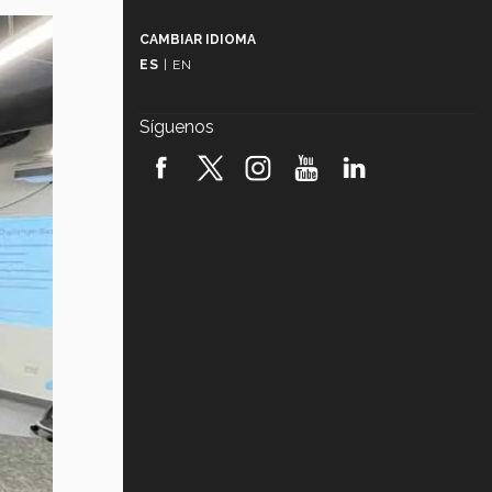
Más que un festival cultural: así es
la magia de VIBRART 2026 (video)
CAMBIAR IDIOMA
ES
|
EN
Javier Guzmán: investigación con
impacto social (video)
Síguenos
¡México, en el top del mundial de
robótica FIRST 2026! (video)
Vida Tec: Pasión, disciplina y
básquetbol, con Gael Adame
(video)
¿Cómo es el Modelo Educativo
Tec? (video)
Vida Tec: Feminismo e Inteligencia
Artificial, Paola Ricaurte (video)