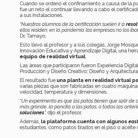
Cuando se ordenó el confinamiento a causa de la 
fue un reto el continuar llevando a cabo el certifica
a sus instalaciones.
“Nuestros alumnos de la certificación suelen ir a
resol
ellos residen; en la pandemia las empresas no los ib
Dr. Tamayo.
Esto llevó al profesor y a sus colegas, Jorge Mosque
Innovación Educativa y Aprendizaje Digital, una her
equipo de realidad virtual
.
Las áreas que participaron fueron Experiencia Digita
Producción y Diseño Creativo; Diseño y Arquitectur
El resultado fue
una planta en realidad virtual 
varias piezas que son fabricadas en cuatro máquina
velocidad, temperatura y dimensiones.
“Un experimento es que los patos tienen que salir de c
más grande, la pancita o las patas, o todas las anterio
soluciones
”,
dijo el profesor.
Además,
la plataforma cuenta con algunos
eas
estudiantes, como patos tirados en el piso o aceite 