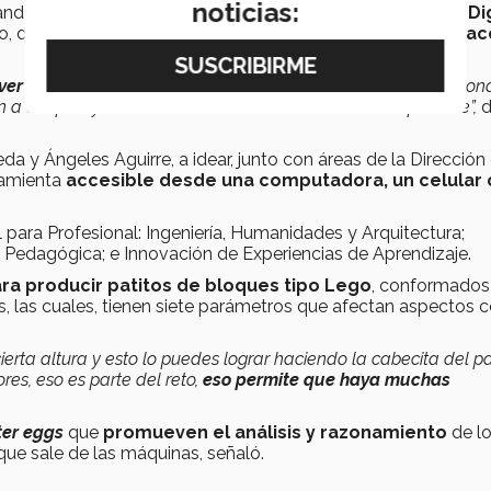
noticias:
pandemia de COVID-19, para los profesores de
Educación Dig
do, debido a que
las fábricas estaban restringiendo el a
ver un proyecto real en alguna empresa
de la localidad don
an a aceptar y en el Tec no los íbamos a mandar a exponerse”,
d
da y Ángeles Aguirre, a idear, junto con áreas de la Dirección
ramienta
accesible desde una computadora, un celular 
l para Profesional: Ingeniería, Humanidades y Arquitectura;
a Pedagógica; e Innovación de Experiencias de Aprendizaje.
para producir patitos de bloques tipo Lego
, conformados
s, las cuales, tienen siete parámetros que afectan aspectos
ierta altura y esto lo puedes lograr haciendo la cabecita del p
res, eso es parte del reto,
eso permite que haya muchas
ter eggs
que
promueven el análisis y razonamiento
de l
que sale de las máquinas, señaló.