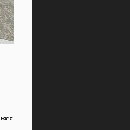
í
van a