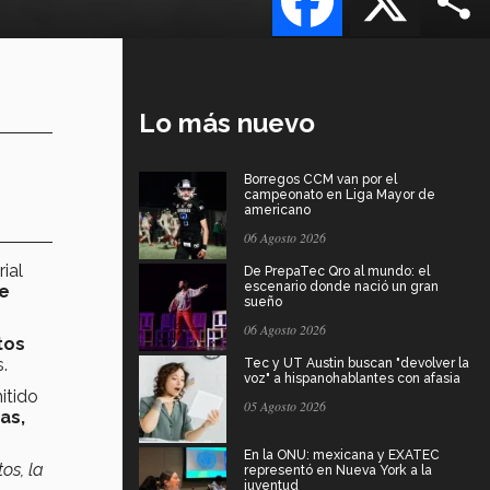
Lo más nuevo
Borregos CCM van por el
campeonato en Liga Mayor de
americano
06 Agosto 2026
ial
De PrepaTec Qro al mundo: el
escenario donde nació un gran
de
sueño
06 Agosto 2026
tos
.
Tec y UT Austin buscan "devolver la
voz" a hispanohablantes con afasia
itido
05 Agosto 2026
as,
En la ONU: mexicana y EXATEC
tos, la
representó en Nueva York a la
juventud