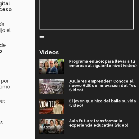
ital
cceso
de
ijo el
 de
o
Videos
Programa enlace: para llevar a tu
empresa al siguiente nivel (video)
 por
¿Quieres emprender? Conoce el
nuevo HUB de Innovación del Tec
 como
(video)
ato
El joven que hizo del baile su vida
(video)
Aula Futura: transformar la
os
experiencia educativa (video)