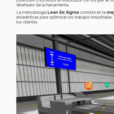
frustración y los datos sin estructurar con los que se 
diseñador de la herramienta.
La metodología
Lean Six Sigma
consiste en la
mej
estadísticas para optimizar los trabajos industriales
los clientes.