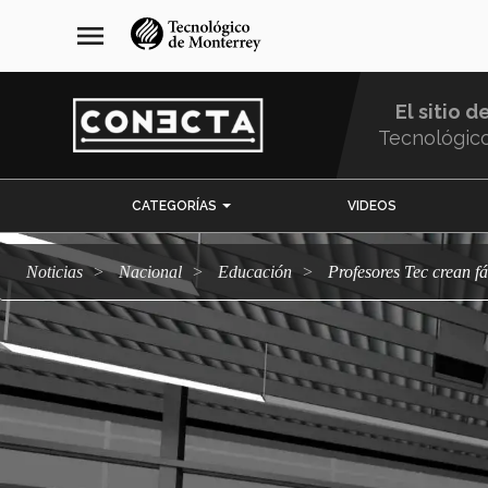
Pasar
navegación
menu
al
principal
contenido
principal
El sitio d
Tecnológic
Menu
CATEGORÍAS
VIDEOS
Comunidad
Noticias
Nacional
Educación
Profesores Tec crean 