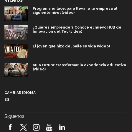
Programa enlace: para llevar a tu empresa al
siguiente nivel (video)
¿Quieres emprender? Conoce el nuevo HUB de
Innovación del Tec (video)
El joven que hizo del baile su vida (video)
Aula Futura: transformar la experiencia educativa
(video)
Más que un festival cultural: así es la magia de
VIBRART 2026 (video)
CAMBIAR IDIOMA
ES
Javier Guzmán: investigación con impacto social
(video)
Síguenos
¡México, en el top del mundial de robótica FIRST
2026! (video)