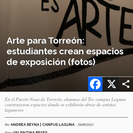
Arte para Torreón:
estudiantes crean espacios
de exposición (fotos)
Facebook
X
En el Puerto Noas de Torreón, alumnas del Tec campus Laguna
construyeron espacios donde se exhibirán obras de artistas
laguneros
Por
- 26/06/2023
ANDREA REYNA | CAMPUS LAGUNA
Fotos
VALENTINA REYES