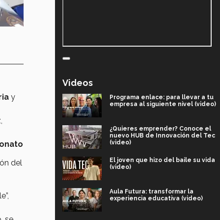
Videos
ria
y
Programa enlace: para llevar a tu
empresa al siguiente nivel (video)
,
¿Quieres emprender? Conoce el
nuevo HUB de Innovación del Tec
(video)
ronato
El joven que hizo del baile su vida
ión del
(video)
Aula Futura: transformar la
e”,
experiencia educativa (video)
, se