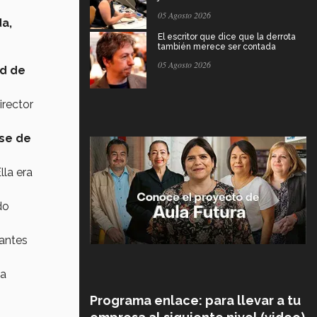
05 Agosto 2026
da,
El escritor que dice que la derrota
también merece ser contada
05 Agosto 2026
ad de
irector
ase de
lla era
do
iantes
la
Programa enlace: para llevar a tu