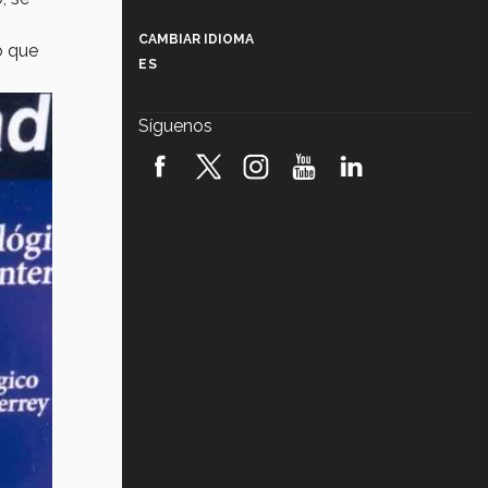
Más que un festival cultural: así es
la magia de VIBRART 2026 (video)
CAMBIAR IDIOMA
o que
ES
Javier Guzmán: investigación con
impacto social (video)
Síguenos
¡México, en el top del mundial de
robótica FIRST 2026! (video)
Vida Tec: Pasión, disciplina y
básquetbol, con Gael Adame
(video)
¿Cómo es el Modelo Educativo
Tec? (video)
Vida Tec: Feminismo e Inteligencia
Artificial, Paola Ricaurte (video)