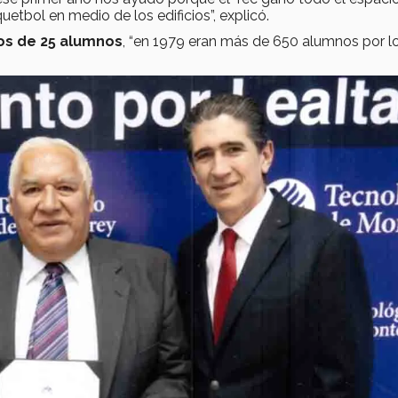
tbol en medio de los edificios”, explicó.
pos de 25 alumnos
, “en 1979 eran más de 650 alumnos por l