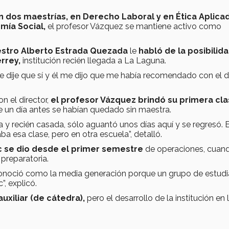
n dos maestrías, en Derecho Laboral y en Ética Aplica
mía Social,
el profesor Vázquez se mantiene activo como
stro Alberto Estrada Quezada
le
habló de la posibilid
rrey,
institución recién llegada a La Laguna.
le dije que sí y él me dijo que me había recomendado con el d
n el director,
el profesor Vázquez brindó su primera cl
 un día antes se habían quedado sin maestra.
y recién casada, sólo aguantó unos días aquí y se regresó. E
a esa clase, pero en otra escuela”, detalló.
c se dio desde el primer semestre
de operaciones, cuan
preparatoria.
conoció como la media generación porque un grupo de estud
”, explicó.
uxiliar (de cátedra),
pero el desarrollo de la institución en 