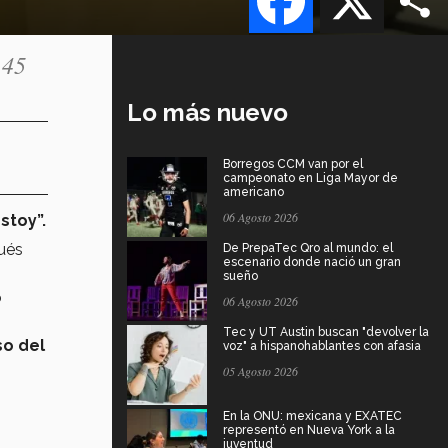
 45
Lo más nuevo
Borregos CCM van por el
campeonato en Liga Mayor de
americano
06 Agosto 2026
stoy”.
ués
De PrepaTec Qro al mundo: el
escenario donde nació un gran
sueño
o
06 Agosto 2026
Tec y UT Austin buscan "devolver la
so del
voz" a hispanohablantes con afasia
05 Agosto 2026
En la ONU: mexicana y EXATEC
representó en Nueva York a la
juventud