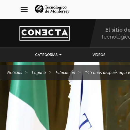
Pasar
navegación
menu
al
principal
contenido
principal
El sitio d
Tecnológic
Menu
CATEGORÍAS
VIDEOS
Comunidad
Noticias
Laguna
Educación
“45 años después aquí 