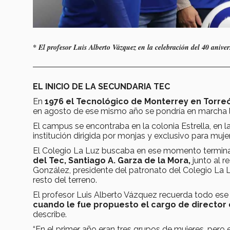
* El profesor Luis Alberto Vázquez en la celebración del 40 aniv
EL INICIO DE LA SECUNDARIA TEC
En
1976 el Tecnológico de Monterrey en Torre
en agosto de ese mismo año se pondría en marcha l
El campus se encontraba en la colonia Estrella, en 
institución dirigida por monjas y exclusivo para muje
El Colegio La Luz buscaba en ese momento terminar 
del Tec, Santiago A. Garza de la Mora,
junto al r
González, presidente del patronato del Colegio La L
resto del terreno.
El profesor Luis Alberto Vázquez recuerda todo e
cuando le fue propuesto el cargo de director 
describe.
“En el primer año eran tres grupos de mujeres, pero