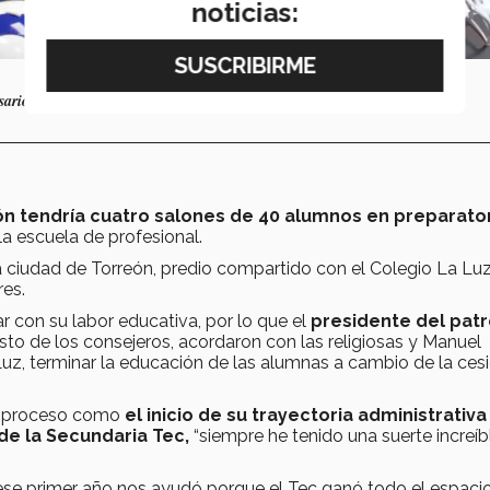
noticias:
ersario de Borregos Laguna
ón tendría cuatro salones de 40 alumnos en preparato
a escuela de profesional.
la ciudad de Torreón, predio compartido con el Colegio La Luz
res.
con su labor educativa, por lo que el
presidente del pat
esto de los consejeros, acordaron con las religiosas y Manuel
uz, terminar la educación de las alumnas a cambio de la ces
se proceso como
el inicio de su trayectoria administrativa
de la Secundaria Tec,
“siempre he tenido una suerte increíbl
 ese primer año nos ayudó porque el Tec ganó todo el espacio