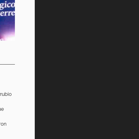
rrubio
ue
ron