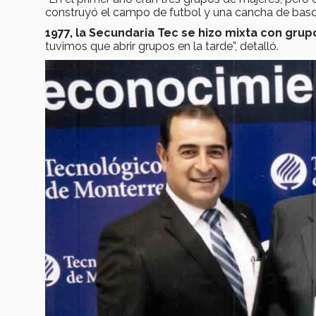
construyó el campo de futbol y una cancha de basque
1977, la Secundaria Tec se hizo mixta con gru
tuvimos que abrir grupos en la tarde”, detalló.