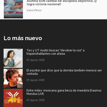
Alumna SON cambia de disciplina deportiva, ¡y
logra victoria nacional!
Carol Flores
Lo más nuevo
Tec y UT Austin buscan "devolver la voz" a
hispanohablantes con afasia
05 Agosto 2026
El escritor que dice que la derrota también merece ser
contada
05 Agosto 2026
Entre miles: mexicana gana beca de maestría Erasmus
Mundus LIVE
05 Agosto 2026