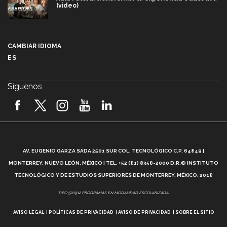
(video)
Más que un festival cultural: así es la magia de
VIBRART 2026 (video)
CAMBIAR IDIOMA
ES
Javier Guzmán: investigación con impacto social
(video)
Síguenos
¡México, en el top del mundial de robótica FIRST
2026! (video)
Vida Tec: Pasión, disciplina y básquetbol, con Gael
Adame (video)
A
AV. EUGENIO GARZA SADA 2501 SUR COL. TECNOLÓGICO C.P. 64849 |
L
¿Cómo es el Modelo Educativo Tec? (video)
MONTERREY, NUEVO LEÓN, MÉXICO | TEL. +52 (81) 8358-2000 D.R.© INSTITUTO
TECNOLÓGICO Y DE ESTUDIOS SUPERIORES DE MONTERREY, MÉXICO. 2018
Vida Tec: Feminismo e Inteligencia Artificial, Paola
*DEC-520912 PROGRAMAS EN MODALIDAD ESCOLARIZADA.
Ricaurte (video)
AVISO LEGAL
POLÍTICAS DE PRIVACIDAD
AVISO DE PRIVACIDAD
SOBRE EL SITIO