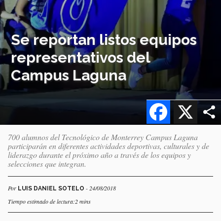
Se reportan listos equipos
representativos del
Campus Laguna
Facebook
X
700 alumnos del Tecnológico de Monterrey Campus Laguna
participarán en diferentes actividades deportivas, culturales y de
liderazgo durante el próximo año a través de los equipos y
selecciones que integran.
Por
- 24/08/2018
LUIS DANIEL SOTELO
Tiempo estimado de lectura:2 mins