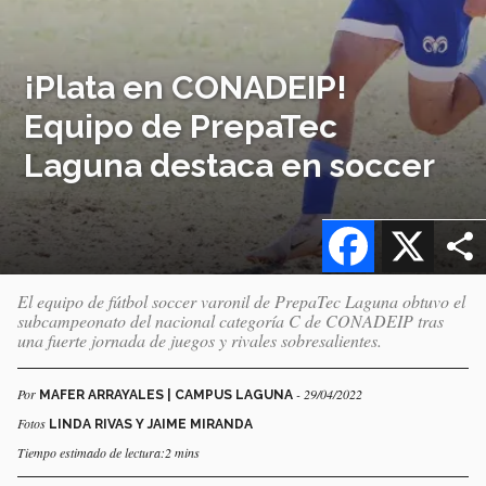
¡Plata en CONADEIP!
Equipo de PrepaTec
Laguna destaca en soccer
Facebook
X
El equipo de fútbol soccer varonil de PrepaTec Laguna obtuvo el
subcampeonato del nacional categoría C de CONADEIP tras
una fuerte jornada de juegos y rivales sobresalientes.
Por
- 29/04/2022
MAFER ARRAYALES | CAMPUS LAGUNA
Fotos
LINDA RIVAS Y JAIME MIRANDA
Tiempo estimado de lectura:2 mins