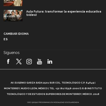
Aula Futura: transformar la experiencia educativa
(video)
Más que un festival cultural: así es la magia de
VIBRART 2026 (video)
CAMBIAR IDIOMA
ES
Javier Guzmán: investigación con impacto social
(video)
Síguenos
¡México, en el top del mundial de robótica FIRST
2026! (video)
Vida Tec: Pasión, disciplina y básquetbol, con Gael
Adame (video)
A
AV. EUGENIO GARZA SADA 2501 SUR COL. TECNOLÓGICO C.P. 64849 |
L
¿Cómo es el Modelo Educativo Tec? (video)
MONTERREY, NUEVO LEÓN, MÉXICO | TEL. +52 (81) 8358-2000 D.R.© INSTITUTO
TECNOLÓGICO Y DE ESTUDIOS SUPERIORES DE MONTERREY, MÉXICO. 2018
Vida Tec: Feminismo e Inteligencia Artificial, Paola
*DEC-520912 PROGRAMAS EN MODALIDAD ESCOLARIZADA.
Ricaurte (video)