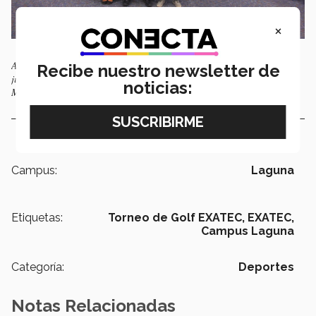
×
Aquí el comité organizador del 5° Torneo de Golf EXATEC Laguna,
Recibe nuestro newsletter de
junto a los "Líderes del Mañana", Saida Galán (ARQ) y Misael
noticias:
Marmolejo (IIS).
Campus:
Laguna
Etiquetas:
Torneo de Golf EXATEC,
EXATEC,
Campus Laguna
Categoría:
Deportes
Notas Relacionadas