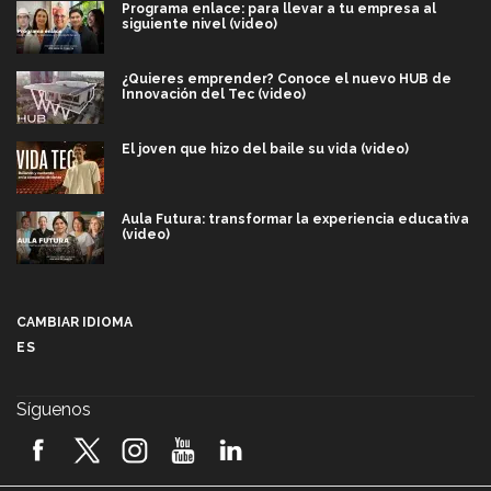
Programa enlace: para llevar a tu empresa al
siguiente nivel (video)
¿Quieres emprender? Conoce el nuevo HUB de
Innovación del Tec (video)
El joven que hizo del baile su vida (video)
Aula Futura: transformar la experiencia educativa
(video)
Más que un festival cultural: así es la magia de
VIBRART 2026 (video)
CAMBIAR IDIOMA
ES
Javier Guzmán: investigación con impacto social
(video)
Síguenos
¡México, en el top del mundial de robótica FIRST
2026! (video)