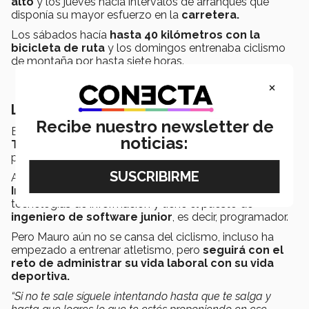
alto
y los jueves hacia intervalos de arranques que
disponía su mayor esfuerzo en la
carretera.
Los sábados hacía
hasta 40 kilómetros con la
bicicleta de ruta
y los domingos entrenaba ciclismo
de montaña por hasta siete horas.
×
Las carreras aún siguen
Recibe nuestro newsletter de
El alumno finalmente acabó sus estudios en el
noticias:
Tecnológico de Monterrey campus Laguna
el
pasado 11 de diciembre.
Ahora empezó a trabajar en una empresa llamada
Infosys
que es una empresa de consultoría de
tecnologías de información y tiene el puesto de
ingeniero de software junior
, es decir, programador.
Pero Mauro aún no se cansa del ciclismo, incluso ha
empezado a entrenar atletismo, pero
seguirá con el
reto de administrar su vida laboral con su vida
deportiva.
“Si no te sale síguele intentando hasta que te salga y