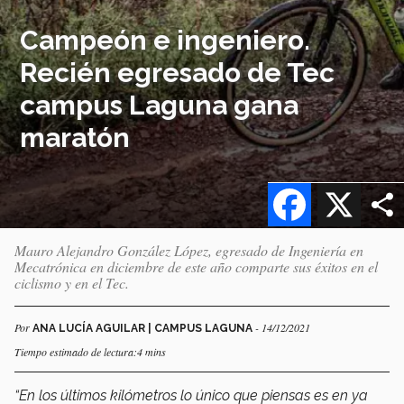
Campeón e ingeniero.
Recién egresado de Tec
campus Laguna gana
maratón
Facebook
X
Mauro Alejandro González López, egresado de Ingeniería en
Mecatrónica en diciembre de este año comparte sus éxitos en el
ciclismo y en el Tec.
Por
- 14/12/2021
ANA LUCÍA AGUILAR | CAMPUS LAGUNA
Tiempo estimado de lectura:4 mins
“En los últimos kilómetros lo único que piensas es en ya