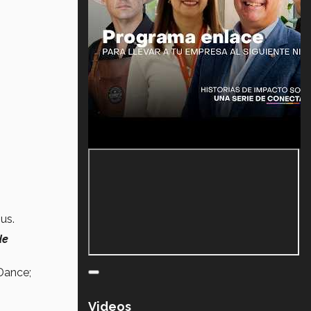
us.
de
 Dance;
Videos