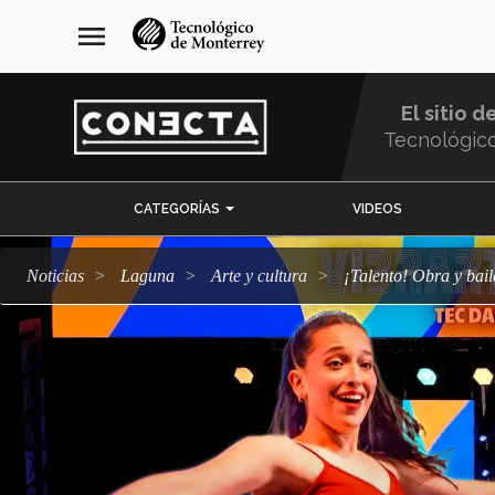
Pasar
navegación
menu
al
principal
contenido
principal
El sitio d
Tecnológic
Menu
CATEGORÍAS
VIDEOS
Comunidad
Noticias
Laguna
arte y cultura
¡Talento! Obra y b