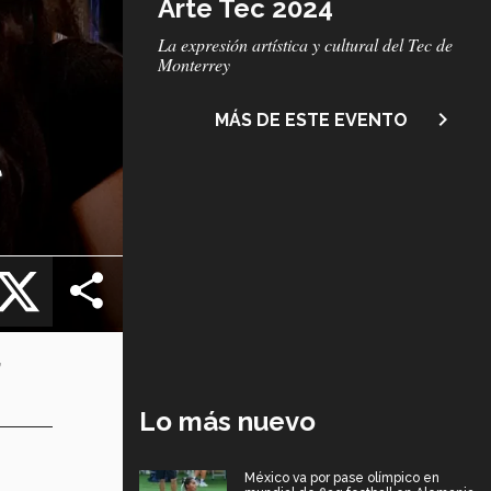
Arte Tec 2024
Subtítulo
La expresión artística y cultural del Tec de
Monterrey
navigate_next
MÁS DE ESTE EVENTO
t
cebook
X
s
Lo más nuevo
México va por pase olímpico en