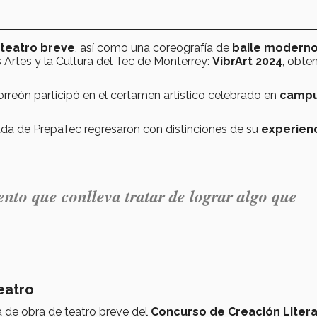
 teatro breve
, así como una coreografía de
baile modern
s Artes y la Cultura del Tec de Monterrey:
VibrArt 2024
, obte
Torreón participó en el certamen artístico celebrado en
camp
sada de PrepaTec regresaron con distinciones de su
experien
ento que conlleva tratar de lograr algo que
eatro
a de obra de teatro breve del
Concurso de Creación Litera