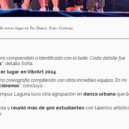
 tercer lugar en Tec Dance. Foto: Cortesía.
era comprendido o identificado con el baile. Cada detalle fue
s
”
, detalló Sofía.
er lugar en VibrArt 2024
.
 coreografía compitiendo con otros increíbles equipos. En mi
nciáramos
”
, concluyó.
ampus Laguna tuvo otra agrupación en
danza urbana
que l
ebla y
reunió más de 900 estudiantes
con talentos artístic
.