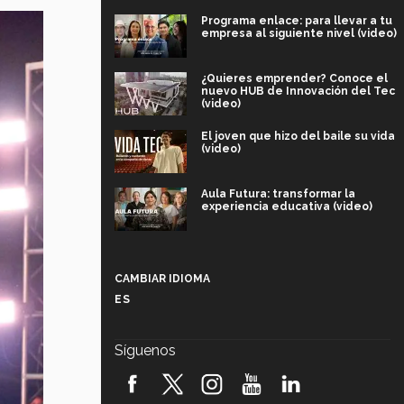
Programa enlace: para llevar a tu
empresa al siguiente nivel (video)
¿Quieres emprender? Conoce el
nuevo HUB de Innovación del Tec
(video)
El joven que hizo del baile su vida
(video)
Aula Futura: transformar la
experiencia educativa (video)
Más que un festival cultural: así es
la magia de VIBRART 2026 (video)
CAMBIAR IDIOMA
ES
Javier Guzmán: investigación con
impacto social (video)
Síguenos
¡México, en el top del mundial de
robótica FIRST 2026! (video)