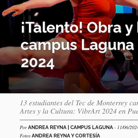
¡Talento! Obra y 
campus Laguna d
2024
13 estudiantes del Tec de Monterrey ca
Artes y la Cultura: VibrArt 2024 en Pu
Por
- 11/06/202
ANDREA REYNA | CAMPUS LAGUNA
Fotos
ANDREA REYNA Y CORTESÍA