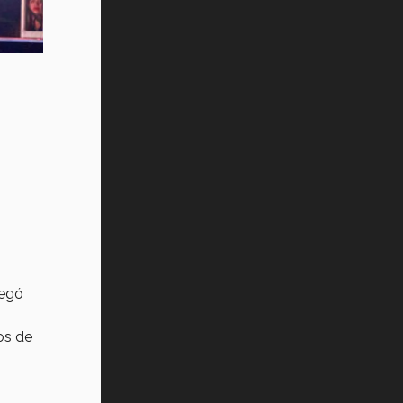
Vida Tec: Pasión, disciplina y
básquetbol, con Gael Adame
(video)
¿Cómo es el Modelo Educativo
Tec? (video)
Vida Tec: Feminismo e Inteligencia
Artificial, Paola Ricaurte (video)
legó
os de