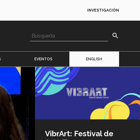
INVESTIGACIÓN
search
S
EVENTOS
ENGLISH
Imagen
o
logo
VibrArt: Festival de