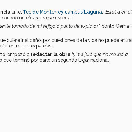
ncia
en el
Tec de Monterrey campus Laguna
:
“Estaba en el
 me quedó de otra más que esperar
.
amente tomado de mi vejiga a punto de explotar”
, contó Gema R
e quiere ir al baño, por cuestiones de la vida no puede entra
oda”
entre dos exparejas.
rto, empezó a
redactar la obra
“
y me juré que no me iba a
o que terminó por darle un segundo lugar nacional.