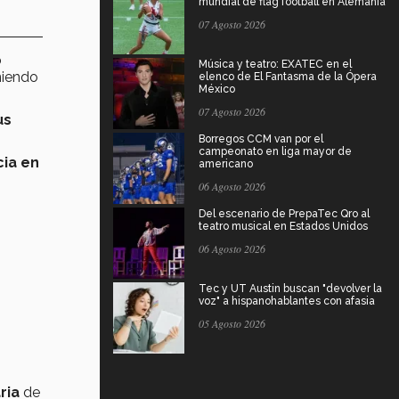
mundial de flag football en Alemania
07 Agosto 2026
o
Música y teatro: EXATEC en el
niendo
elenco de El Fantasma de la Ópera
México
07 Agosto 2026
us
Borregos CCM van por el
campeonato en liga mayor de
cia en
americano
06 Agosto 2026
Del escenario de PrepaTec Qro al
teatro musical en Estados Unidos
06 Agosto 2026
Tec y UT Austin buscan "devolver la
voz" a hispanohablantes con afasia
05 Agosto 2026
ria
de