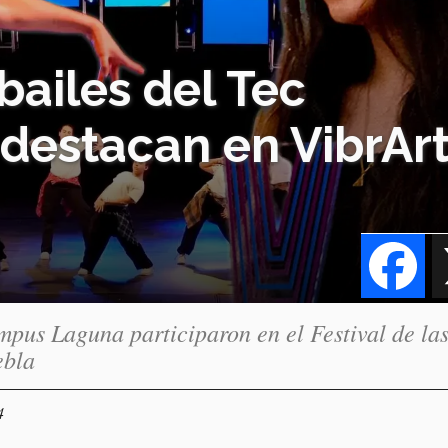
bailes del Tec
estacan en VibrAr
Fa
mpus Laguna participaron en el Festival de la
ebla
4