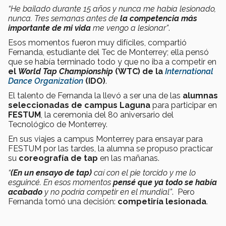
“He bailado durante 15 años y nunca me había lesionado,
nunca. Tres semanas antes de
la competencia más
importante de mi vida
me vengo a lesionar”
.
Esos momentos fueron muy difíciles, compartió
Fernanda, estudiante del Tec de Monterrey; ella pensó
que se había terminado todo y que no iba a competir en
el
World Tap Championship
(WTC) de la
International
Dance Organization
(IDO)
.
El talento de Fernanda la llevó a ser una de las
alumnas
seleccionadas de campus Laguna
para participar en
FESTUM
, la ceremonia del 80 aniversario del
Tecnológico de Monterrey.
En sus viajes a campus Monterrey para ensayar para
FESTUM por las tardes, la alumna se propuso practicar
su
coreografía de tap
en las mañanas.
“
(En un ensayo de tap)
caí con el pie torcido y me lo
esguincé. En esos momentos
pensé que ya todo se había
acabado
y no podría competir en el mundial”
. Pero
Fernanda tomó una decisión:
competiría lesionada
.