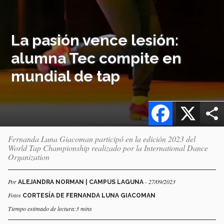
La pasión vence lesión:
alumna Tec compite en
mundial de tap
Facebook
X
Fernanda Luna Giacoman participó en la edición 2023 del
World Tap Championship realizado por la International Dance
Organization
Por
- 27/09/2023
ALEJANDRA NORMAN | CAMPUS LAGUNA
Fotos
CORTESÍA DE FERNANDA LUNA GIACOMAN
Tiempo estimado de lectura:3 mins