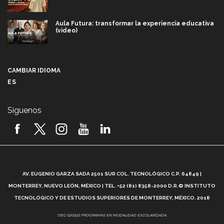
Aula Futura: transformar la experiencia educativa
(video)
Más que un festival cultural: así es la magia de
VIBRART 2026 (video)
CAMBIAR IDIOMA
ES
Javier Guzmán: investigación con impacto social
(video)
Síguenos
¡México, en el top del mundial de robótica FIRST
2026! (video)
Vida Tec: Pasión, disciplina y básquetbol, con Gael
Adame (video)
A
AV. EUGENIO GARZA SADA 2501 SUR COL. TECNOLÓGICO C.P. 64849 |
L
¿Cómo es el Modelo Educativo Tec? (video)
MONTERREY, NUEVO LEÓN, MÉXICO | TEL. +52 (81) 8358-2000 D.R.© INSTITUTO
TECNOLÓGICO Y DE ESTUDIOS SUPERIORES DE MONTERREY, MÉXICO. 2018
Vida Tec: Feminismo e Inteligencia Artificial, Paola
*DEC-520912 PROGRAMAS EN MODALIDAD ESCOLARIZADA.
Ricaurte (video)