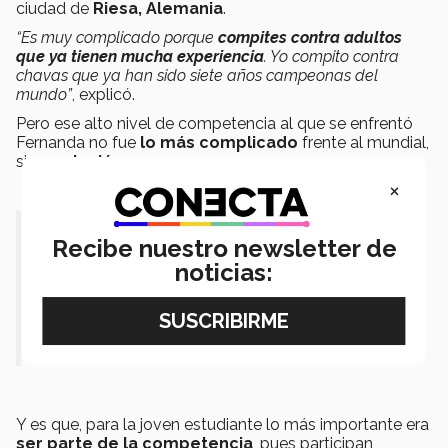
ciudad de
Riesa, Alemania
.
“Es muy complicado porque
compites contra adultos
que ya tienen mucha experiencia
. Yo compito contra
chavas que ya han sido siete años campeonas del
mundo”
, explicó.
Pero ese alto nivel de competencia al que se enfrentó
Fernanda no fue
lo más complicado
frente al mundial,
sino
su lesión
.
×
“Me encanta lo que siento cuando le
Recibe nuestro newsletter de
doy justo a la música y lo puedo
noticias:
compartir con las personas que
amo”.
Y es que, para la joven estudiante lo más importante era
ser parte de la competencia
, pues participan