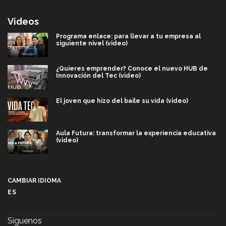
Videos
Programa enlace: para llevar a tu empresa al
siguiente nivel (video)
¿Quieres emprender? Conoce el nuevo HUB de
Innovación del Tec (video)
El joven que hizo del baile su vida (video)
Aula Futura: transformar la experiencia educativa
(video)
Más que un festival cultural: así es la magia de
VIBRART 2026 (video)
CAMBIAR IDIOMA
ES
Javier Guzmán: investigación con impacto social
(video)
Síguenos