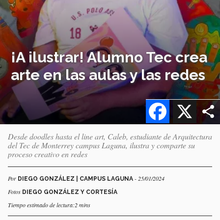
¡A ilustrar! Alumno Tec crea
arte en las aulas y las redes
Facebook
X
Desde doodles hasta el line art, Caleb, estudiante de Arquitectura
del Tec de Monterrey campus Laguna, ilustra y comparte su
proceso creativo en redes
Por
- 25/01/2024
DIEGO GONZÁLEZ | CAMPUS LAGUNA
Fotos
DIEGO GONZÁLEZ Y CORTESÍA
Tiempo estimado de lectura:2 mins