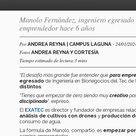
Manolo Fernández, ingeniero egresado 
emprendedor hace 6 años
Por
- 24/01/202
ANDREA REYNA | CAMPUS LAGUNA
Fotos
ANDREA REYNA Y CORTESÍA
Tiempo estimado de lectura:3 mins
“El desafío más grande fue entender que
para empren
egresado
de Ingeniería en Bionegocios del Tec 
distintos
.
“Tienes que empezar de cero siendo muy
creativo
pa
disciplinado
”
, expresó.
El
EXATEC
es director y fundador de empresas rela
análisis de cultivos con drones
y
producción d
consumo de agua.
La fórmula de Manolo, compartió, es
empezar por 