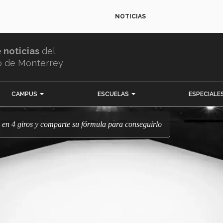
NOTICIAS
e noticias
del
o de Monterrey
CAMPUS
ESCUELAS
ESPECIALE
en 4 giros y comparte su fórmula para conseguirlo