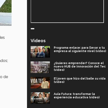
des
Videos
Programa enlace: para llevar a tu
empresa al siguiente nivel (video)
ados;
¿Quieres emprender? Conoce el
nuevo HUB de Innovación del Tec
(video)
mo de
El joven que hizo del baile su vida
(video)
Aula Futura: transformar la
experiencia educativa (video)