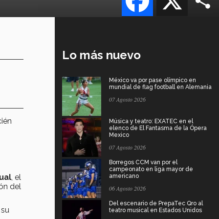
Lo más nuevo
México va por pase olímpico en
mundial de flag football en Alemania
07 Agosto 2026
cién
Música y teatro: EXATEC en el
elenco de El Fantasma de la Ópera
Mexico
07 Agosto 2026
Borregos CCM van por el
campeonato en liga mayor de
ual
, el
americano
ón del
06 Agosto 2026
Del escenario de PrepaTec Qro al
 su
teatro musical en Estados Unidos