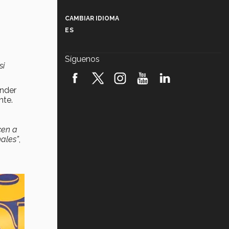
Más que un festival cultural: así es
la magia de VIBRART 2026 (video)
CAMBIAR IDIOMA
ES
Javier Guzmán: investigación con
impacto social (video)
Síguenos
si
¡México, en el top del mundial de
robótica FIRST 2026! (video)
nder
nte.
Vida Tec: Pasión, disciplina y
básquetbol, con Gael Adame
(video)
cen a
¿Cómo es el Modelo Educativo
ales”
,
Tec? (video)
Vida Tec: Feminismo e Inteligencia
Artificial, Paola Ricaurte (video)