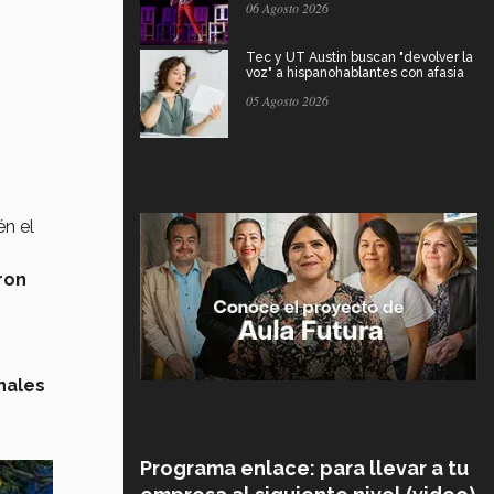
06 Agosto 2026
Tec y UT Austin buscan "devolver la
voz" a hispanohablantes con afasia
05 Agosto 2026
én el
ron
nales
Programa enlace: para llevar a tu