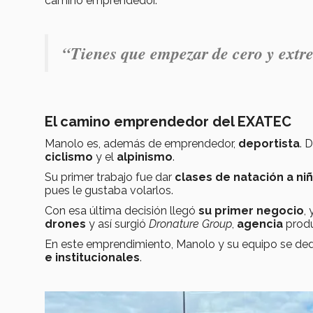
camino emprendedor.
“Tienes que empezar de cero y extr
El camino emprendedor del EXATEC
Manolo es, además de emprendedor,
deportista
. 
ciclismo
y el
alpinismo
.
Su primer trabajo fue dar
clases de natación a ni
pues le gustaba volarlos.
Con esa última decisión llegó
su primer negocio
,
drones
y así surgió
Dronature Group
,
agencia
produ
En este emprendimiento, Manolo y su equipo se ded
e institucionales
.