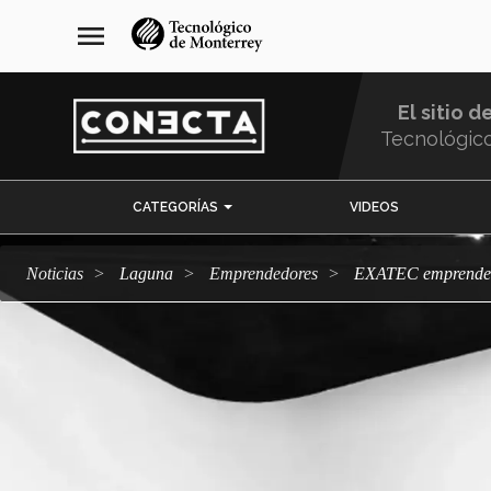
Pasar
navegación
menu
al
principal
contenido
principal
El sitio d
Tecnológic
Menu
CATEGORÍAS
VIDEOS
Comunidad
Noticias
Laguna
emprendedores
EXATEC emprende 