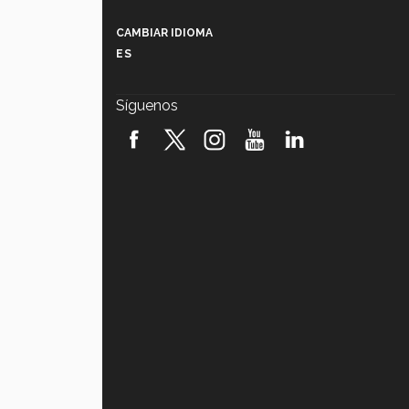
Más que un festival cultural: así es
la magia de VIBRART 2026 (video)
CAMBIAR IDIOMA
ES
Javier Guzmán: investigación con
impacto social (video)
Síguenos
¡México, en el top del mundial de
robótica FIRST 2026! (video)
Vida Tec: Pasión, disciplina y
básquetbol, con Gael Adame
(video)
¿Cómo es el Modelo Educativo
Tec? (video)
Vida Tec: Feminismo e Inteligencia
Artificial, Paola Ricaurte (video)