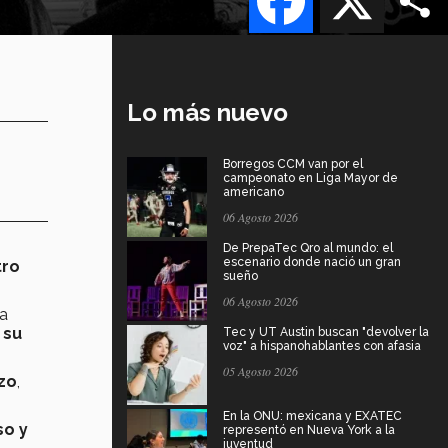
Lo más nuevo
Borregos CCM van por el
campeonato en Liga Mayor de
americano
06 Agosto 2026
.
De PrepaTec Qro al mundo: el
escenario donde nació un gran
tro
sueño
06 Agosto 2026
la
 su
Tec y UT Austin buscan "devolver la
voz" a hispanohablantes con afasia
05 Agosto 2026
zzo
,
En la ONU: mexicana y EXATEC
so y
representó en Nueva York a la
juventud