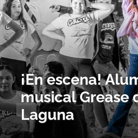
¡En escena! Alum
musical Grease 
Laguna