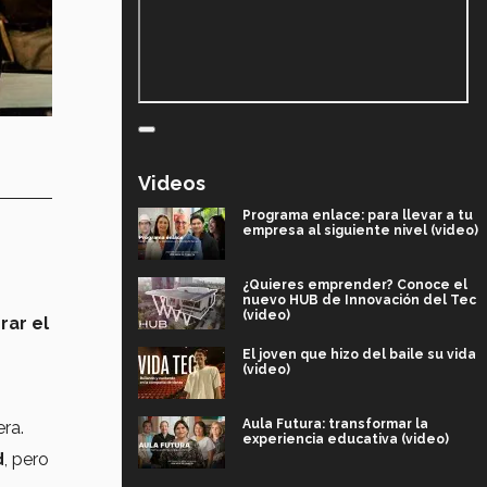
Videos
Programa enlace: para llevar a tu
empresa al siguiente nivel (video)
¿Quieres emprender? Conoce el
nuevo HUB de Innovación del Tec
(video)
rar el
El joven que hizo del baile su vida
(video)
Aula Futura: transformar la
era.
experiencia educativa (video)
d
, pero