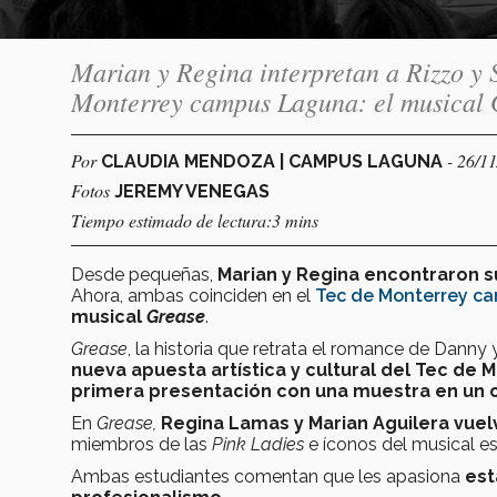
Marian y Regina interpretan a Rizzo y S
Monterrey campus Laguna: el musical 
Por
- 26/1
CLAUDIA MENDOZA | CAMPUS LAGUNA
Fotos
JEREMY VENEGAS
Tiempo estimado de lectura:3 mins
Desde pequeñas,
Marian y Regina encontraron s
Ahora, ambas coinciden en el
Tec de Monterrey c
musical
Grease
.
Grease
, la historia que retrata el romance de Danny y
nueva apuesta artística y cultural del Tec de
primera presentación con una muestra en un 
En
Grease,
Regina Lamas y Marian Aguilera vuelv
miembros de las
Pink Ladies
e íconos del musical e
Ambas estudiantes comentan que les apasiona
est