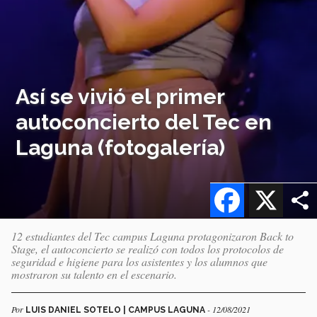
Así se vivió el primer
autoconcierto del Tec en
Laguna (fotogalería)
Facebook
X
12 estudiantes del Tec campus Laguna protagonizaron Back to
Stage, el autoconcierto se realizó con todos los protocolos de
seguridad e higiene para los asistentes y los alumnos que
mostraron su talento en el escenario.
Por
- 12/08/2021
LUIS DANIEL SOTELO | CAMPUS LAGUNA