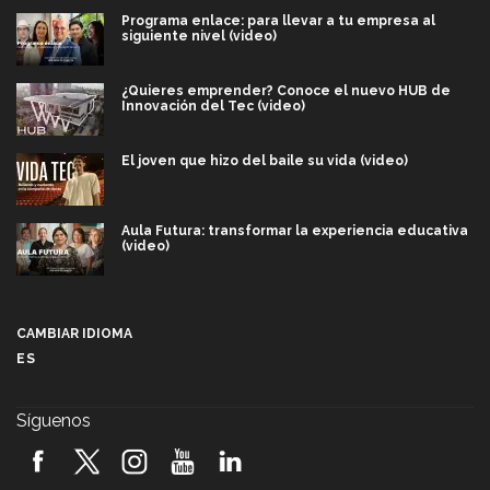
Programa enlace: para llevar a tu empresa al
siguiente nivel (video)
¿Quieres emprender? Conoce el nuevo HUB de
Innovación del Tec (video)
El joven que hizo del baile su vida (video)
Aula Futura: transformar la experiencia educativa
(video)
Más que un festival cultural: así es la magia de
VIBRART 2026 (video)
CAMBIAR IDIOMA
ES
Javier Guzmán: investigación con impacto social
(video)
Síguenos
¡México, en el top del mundial de robótica FIRST
2026! (video)