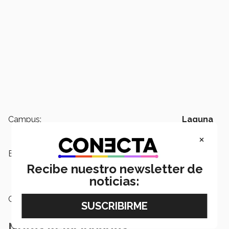
Campus:
Laguna
×
Etiquetas:
Tecnológico de Monterrey
campus Laguna,
Back to Stage,
Recibe nuestro newsletter de
Autoconcierto
noticias:
Categoría:
Arte y Cultura
Notas Relacionadas