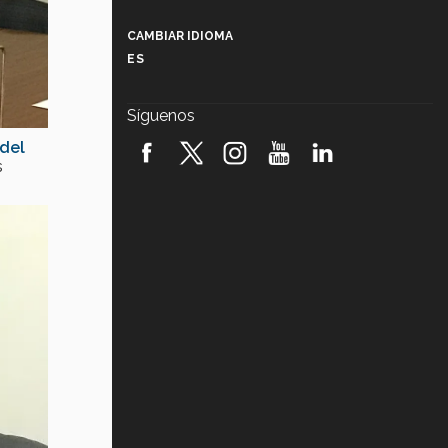
Más que un festival cultural: así es
la magia de VIBRART 2026 (video)
CAMBIAR IDIOMA
ES
Javier Guzmán: investigación con
impacto social (video)
Síguenos
¡México, en el top del mundial de
 del
robótica FIRST 2026! (video)
s
Vida Tec: Pasión, disciplina y
básquetbol, con Gael Adame
(video)
¿Cómo es el Modelo Educativo
Tec? (video)
Vida Tec: Feminismo e Inteligencia
Artificial, Paola Ricaurte (video)