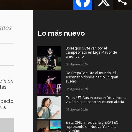
ados
Lo más nuevo
Borregos CCM van por el
campeonato en Liga Mayor de
americano
06 Agosto 2026
De PrepaTec Qro al mundo: el
escenario donde nació un gran
pía de
sueño
tes
06 Agosto 2026
Tec y UT Austin buscan "devolver la
impacto
voz" a hispanohablantes con afasia
ca,
05 Agosto 2026
En la ONU: mexicana y EXATEC
representó en Nueva York a la
juventud