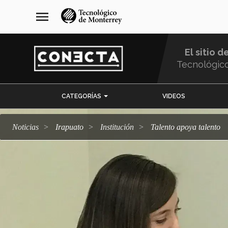
Pasar
navegación
menu
al
principal
contenido
principal
El sitio d
Tecnológic
Menu
CATEGORÍAS
VIDEOS
Comunidad
Noticias
Irapuato
Institución
Talento apoya talento