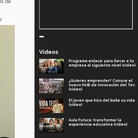
és de
.
Videos
Programa enlace: para llevar a tu
empresa al siguiente nivel (video)
¿Quieres emprender? Conoce el
nuevo HUB de Innovación del Tec
(video)
El joven que hizo del baile su vida
(video)
Aula Futura: transformar la
experiencia educativa (video)