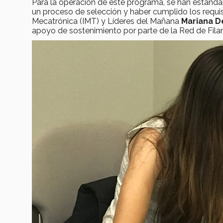
Para la operación de este programa, se han estandar
un proceso de selección y haber cumplido los requis
Mecatrónica (IMT) y Líderes del Mañana
Mariana D
apoyo de sostenimiento por parte de la Red de Fil