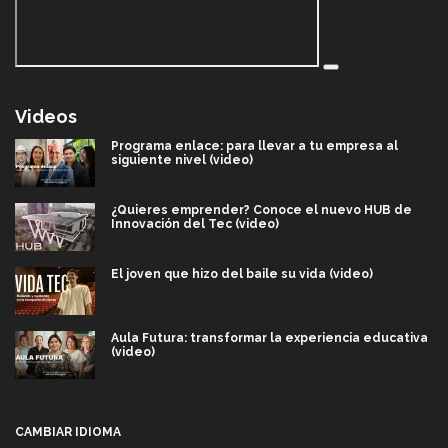
Videos
Programa enlace: para llevar a tu empresa al
siguiente nivel (video)
¿Quieres emprender? Conoce el nuevo HUB de
Innovación del Tec (video)
El joven que hizo del baile su vida (video)
Aula Futura: transformar la experiencia educativa
(video)
Más que un festival cultural: así es la magia de
VIBRART 2026 (video)
CAMBIAR IDIOMA