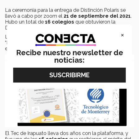
La ceremonia para la entrega de Distinción Polaris se
llevó a cabo por zoom el
21 de septiembre del 2021
.
Hubo un total de
16 colegios
que obtuvieron la
Distinción Polaris este año.
×
Los alumnos irapuatenses trabajaron en el nivel de
“
Élite
” de Progrentis, enfocado principalmente en
estudiantes de preparatoria.
Recibe nuestro newsletter de
noticias:
El Tec de Irapuato lleva dos años con la plataforma, y