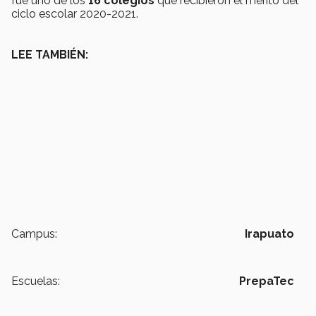
fue uno de los
16 colegios
que recibieron el mérito del
ciclo escolar 2020-2021.
LEE TAMBIÉN:
Campus:
Irapuato
Escuelas:
PrepaTec