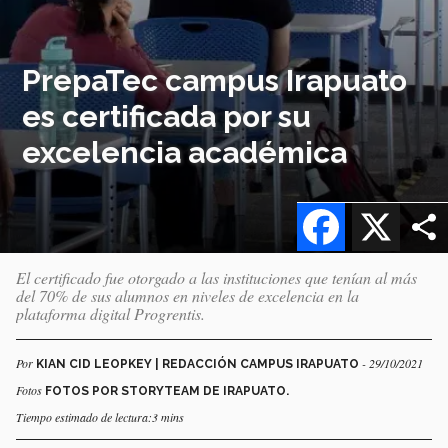
PrepaTec campus Irapuato
es certificada por su
excelencia académica
Facebook
X
El certificado fue otorgado a las instituciones que tenían al más
del 70% de sus alumnos en niveles de excelencia en la
plataforma digital Progrentis.
Por
- 29/10/2021
KIAN CID LEOPKEY | REDACCIÓN CAMPUS IRAPUATO
Fotos
FOTOS POR STORYTEAM DE IRAPUATO.
Tiempo estimado de lectura:3 mins