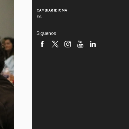
Más que un festival cultural: así es
la magia de VIBRART 2026 (video)
CAMBIAR IDIOMA
ES
Javier Guzmán: investigación con
impacto social (video)
Síguenos
¡México, en el top del mundial de
robótica FIRST 2026! (video)
Vida Tec: Pasión, disciplina y
básquetbol, con Gael Adame
(video)
¿Cómo es el Modelo Educativo
Tec? (video)
Vida Tec: Feminismo e Inteligencia
Artificial, Paola Ricaurte (video)