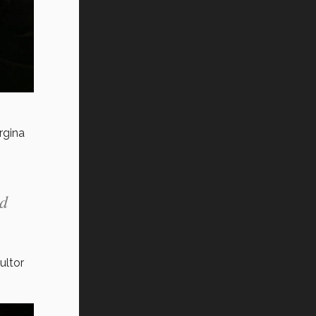
rgina
ad
ultor