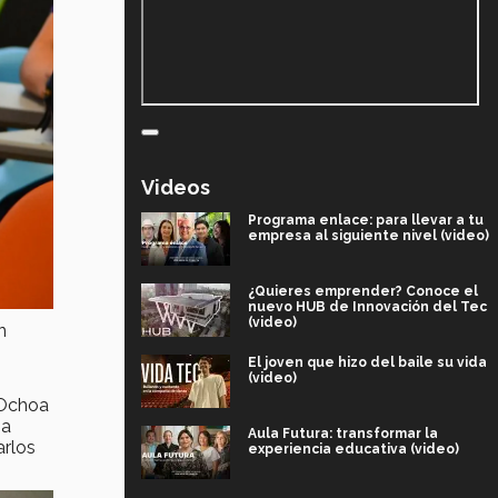
Videos
Programa enlace: para llevar a tu
empresa al siguiente nivel (video)
¿Quieres emprender? Conoce el
nuevo HUB de Innovación del Tec
(video)
n
El joven que hizo del baile su vida
(video)
 Ochoa
ia
Aula Futura: transformar la
arlos
experiencia educativa (video)