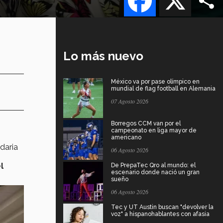
Lo más nuevo
México va por pase olímpico en
mundial de flag football en Alemania
07 Agosto 2026
Borregos CCM van por el
campeonato en liga mayor de
americano
daria
06 Agosto 2026
l
De PrepaTec Qro al mundo: el
escenario donde nació un gran
sueño
06 Agosto 2026
Tec y UT Austin buscan "devolver la
voz" a hispanohablantes con afasia