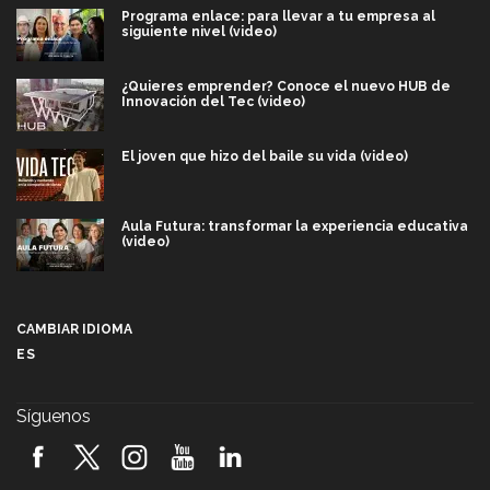
Programa enlace: para llevar a tu empresa al
siguiente nivel (video)
¿Quieres emprender? Conoce el nuevo HUB de
Innovación del Tec (video)
El joven que hizo del baile su vida (video)
Aula Futura: transformar la experiencia educativa
(video)
Más que un festival cultural: así es la magia de
VIBRART 2026 (video)
CAMBIAR IDIOMA
ES
Javier Guzmán: investigación con impacto social
(video)
Síguenos
¡México, en el top del mundial de robótica FIRST
2026! (video)