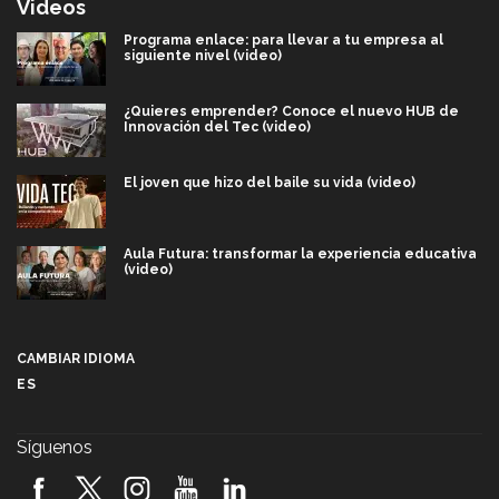
Videos
Programa enlace: para llevar a tu empresa al
siguiente nivel (video)
¿Quieres emprender? Conoce el nuevo HUB de
Innovación del Tec (video)
El joven que hizo del baile su vida (video)
Aula Futura: transformar la experiencia educativa
(video)
Más que un festival cultural: así es la magia de
VIBRART 2026 (video)
CAMBIAR IDIOMA
ES
Javier Guzmán: investigación con impacto social
(video)
Síguenos
¡México, en el top del mundial de robótica FIRST
2026! (video)