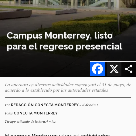
Campus Monterrey, listo
para el regreso presencial
Facebook
X
La apertura en diversas actividades comenzará el 31 de mayo, de
acuerdo a lo establecido por las autoridades estatales
Por
- 20/05/2021
REDACCIÓN CONECTA MONTERREY
Fotos
CONECTA MONTERREY
Tiempo estimado de lectura:4 mins
El
campus Monterrey
retomará
actividades