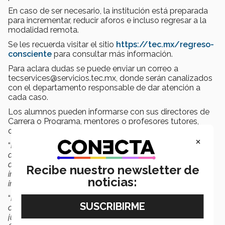
En caso de ser necesario, la institución está preparada
para incrementar, reducir aforos e incluso regresar a la
modalidad remota.
Se les recuerda visitar el sitio
https://tec.mx/regreso-
consciente
para consultar más información.
Para aclara dudas se puede enviar un correo a
tecservices@servicios.tec.mx, donde serán canalizados
con el departamento responsable de dar atención a
cada caso.
Los alumnos pueden informarse con sus directores de
Carrera o Programa, mentores o profesores tutores,
quienes les brindarán orientación puntual.
×
“
En los próximos días les daremos más detalles sobre las
actividades y servicios que tendremos disponibles a partir
del 31 de mayo, por lo que los invitamos a mantenerse
Recibe nuestro newsletter de
informados a través de los medios de comunicación
noticias:
institucionales sobre este regreso
.
“
Muy pronto, todos y todas viviremos en nuestro querido
campus una nueva realidad llena de desafíos, pero
juntos, como comunidad solidaria, saldremos adelante.