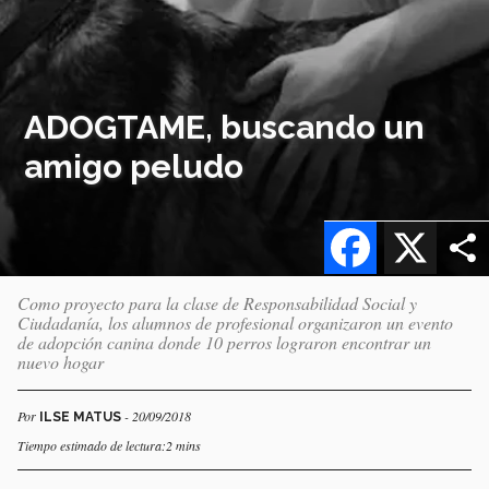
ADOGTAME, buscando un
amigo peludo
Facebook
X
Como proyecto para la clase de Responsabilidad Social y
Ciudadanía, los alumnos de profesional organizaron un evento
de adopción canina donde 10 perros lograron encontrar un
nuevo hogar
Por
- 20/09/2018
ILSE MATUS
Tiempo estimado de lectura:2 mins