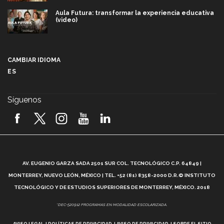
Aula Futura: transformar la experiencia educativa
(video)
Más que un festival cultural: así es la magia de
VIBRART 2026 (video)
CAMBIAR IDIOMA
ES
Javier Guzmán: investigación con impacto social
(video)
Síguenos
¡México, en el top del mundial de robótica FIRST
2026! (video)
Vida Tec: Pasión, disciplina y básquetbol, con Gael
Adame (video)
A
AV. EUGENIO GARZA SADA 2501 SUR COL. TECNOLÓGICO C.P. 64849 |
L
¿Cómo es el Modelo Educativo Tec? (video)
MONTERREY, NUEVO LEÓN, MÉXICO | TEL. +52 (81) 8358-2000 D.R.© INSTITUTO
TECNOLÓGICO Y DE ESTUDIOS SUPERIORES DE MONTERREY, MÉXICO. 2018
Vida Tec: Feminismo e Inteligencia Artificial, Paola
*DEC-520912 PROGRAMAS EN MODALIDAD ESCOLARIZADA.
Ricaurte (video)