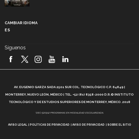
Más que un festival cultural: así es la magia de
VIBRART 2026 (video)
CAMBIAR IDIOMA
ES
Javier Guzmán: investigación con impacto social
(video)
Síguenos
¡México, en el top del mundial de robótica FIRST
2026! (video)
Vida Tec: Pasión, disciplina y básquetbol, con Gael
Adame (video)
A
AV. EUGENIO GARZA SADA 2501 SUR COL. TECNOLÓGICO C.P. 64849 |
L
¿Cómo es el Modelo Educativo Tec? (video)
MONTERREY, NUEVO LEÓN, MÉXICO | TEL. +52 (81) 8358-2000 D.R.© INSTITUTO
TECNOLÓGICO Y DE ESTUDIOS SUPERIORES DE MONTERREY, MÉXICO. 2018
Vida Tec: Feminismo e Inteligencia Artificial, Paola
*DEC-520912 PROGRAMAS EN MODALIDAD ESCOLARIZADA.
Ricaurte (video)
AVISO LEGAL
POLÍTICAS DE PRIVACIDAD
AVISO DE PRIVACIDAD
SOBRE EL SITIO