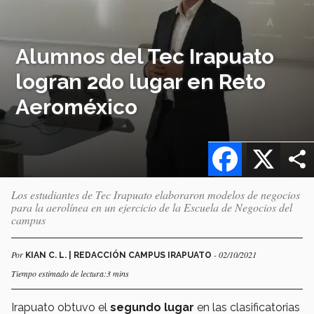
Alumnos del Tec Irapuato
logran 2do lugar en Reto
Aeroméxico
Facebook
X
Los estudiantes de Tec Irapuato elaboraron modelos de negocios
para la aerolínea en un ejercicio de la Escuela de Negocios del
campus
Por
- 02/10/2021
KIAN C. L. | REDACCIÓN CAMPUS IRAPUATO
Tiempo estimado de lectura:3 mins
Irapuato obtuvo el
segundo lugar
en las clasificatorias