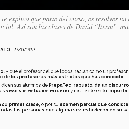
r te explica que parte del curso, es resolver un
cial. Así son las clases de David “Itesm”, ma
- 15/05/2020
UATO
to,
y que el profesor del que todos hablan como un profesor
no de
los profesores más estrictos que has conocido.
 dicen sus alumnos de
PrepaTec Irapuato
,
da un discurs
nos
vean sus estudios en serio
y reconsideren
lo importa
 su primer clase,
o por su
examen parcial que consiste
todas las personas que alguna vez estuvieron en su sa