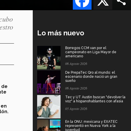
 cubo
estro
Lo más nuevo
Borregos CCM van por el
campeonato en Liga Mayor de
americano
06 Agosto 2026
De PrepaTec Qro al mundo: el
escenario donde nació un gran
sueño
o de
06 Agosto 2026
nte
Tec y UT Austin buscan "devolver la
voz" a hispanohablantes con afasia
 en
05 Agosto 2026
lón.
En la ONU: mexicana y EXATEC
representó en Nueva York a la
juventud