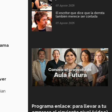
05 Agosto 2026
El escritor que dice que la derrota
también merece ser contada
05 Agosto 2026
 fama
ver
ían
Programa enlace: para llevar a tu