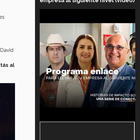
empresa al siguiente nivel (video)
es
 David
tás al