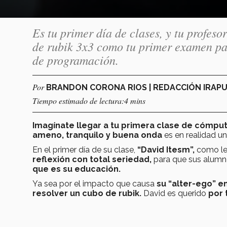
Es tu primer día de clases, y tu profeso
de rubik 3x3 como tu primer examen par
de programación.
Por
BRANDON CORONA RIOS | REDACCIÓN IRAP
Tiempo estimado de lectura:4 mins
Imagínate llegar a tu primera clase de cómpu
ameno, tranquilo y buena onda
es en realidad u
En el primer día de su clase,
“David Itesm”,
como le
reflexión con total seriedad,
para que sus alum
que es su educación.
Ya sea por el impacto que causa
su “alter-ego” en
resolver un cubo de rubik.
David es querido
por 