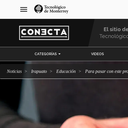
Pasar
navegación
menu
al
principal
contenido
principal
El sitio d
Tecnológic
Menu
CATEGORÍAS
VIDEOS
Comunidad
Noticias
Irapuato
Educación
Para pasar con este pr