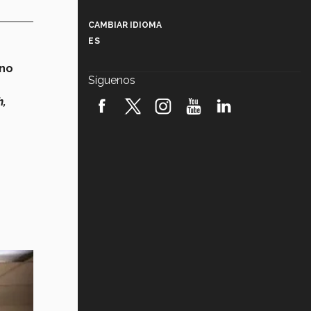
Más que un festival cultural: así es
la magia de VIBRART 2026 (video)
CAMBIAR IDIOMA
ES
Javier Guzmán: investigación con
impacto social (video)
no
Síguenos
¡México, en el top del mundial de
h,
robótica FIRST 2026! (video)
Vida Tec: Pasión, disciplina y
básquetbol, con Gael Adame
(video)
¿Cómo es el Modelo Educativo
Tec? (video)
Vida Tec: Feminismo e Inteligencia
Artificial, Paola Ricaurte (video)