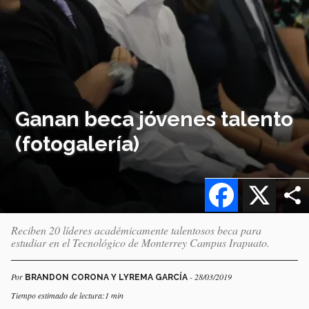
Ganan beca jóvenes talento
(fotogalería)
Facebook
X
Reciben 20 líderes académicamente talentosos beca para
estudiar en el Tecnológico de Monterrey Campus Irapuato.
Por
- 28/03/2019
BRANDON CORONA Y LYREMA GARCÍA
Tiempo estimado de lectura:1 min