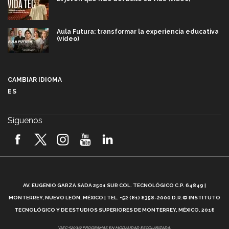
Aula Futura: transformar la experiencia educativa
(video)
Más que un festival cultural: así es la magia de
VIBRART 2026 (video)
CAMBIAR IDIOMA
ES
Javier Guzmán: investigación con impacto social
(video)
Síguenos
¡México, en el top del mundial de robótica FIRST
2026! (video)
Vida Tec: Pasión, disciplina y básquetbol, con Gael
Adame (video)
A
AV. EUGENIO GARZA SADA 2501 SUR COL. TECNOLÓGICO C.P. 64849 |
L
¿Cómo es el Modelo Educativo Tec? (video)
MONTERREY, NUEVO LEÓN, MÉXICO | TEL. +52 (81) 8358-2000 D.R.© INSTITUTO
TECNOLÓGICO Y DE ESTUDIOS SUPERIORES DE MONTERREY, MÉXICO. 2018
Vida Tec: Feminismo e Inteligencia Artificial, Paola
*DEC-520912 PROGRAMAS EN MODALIDAD ESCOLARIZADA.