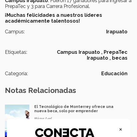
Campus Irapuato
. Fueron 17 ganadores para ingresar a
PrepaTec y 3 para Carrera Profesional.
¡Muchas felicidades a nuestros líderes
académicamente talentosos!
Campus:
Irapuato
Etiquetas:
Campus Irapuato ,
PrepaTec
Irapuato ,
becas
Categoría:
Educación
Notas Relacionadas
El Tecnológico de Monterrey ofrece una
nueva beca, solo por emprender
Héctor Leal
×
Ellos son los nuevos estudiantes con beca
del 100% en el Tec