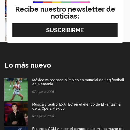
Lorena Morales
Recibe nuestro newsletter de
noticias:
Beca del Tec le permite diseñar un mejor
futuro
Karla Pérez
Lo más nuevo
México va por pase olímpico en mundial de flag football
en Alemania
07 Agosto 2026
Música y teatro: EXATEC en el elenco de El Fantasma
de la Ópera México
07 Agosto 2026
Borregos CCM van por el campeonato en liga mayor de