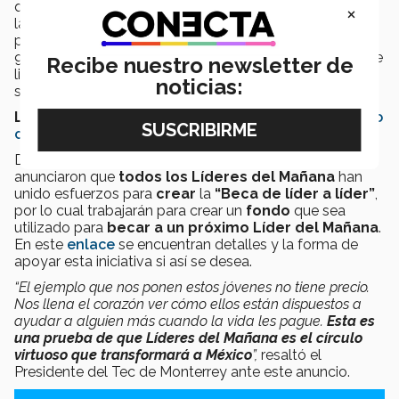
que estará vigente hasta el 31 de marzo de 2019 y abre
×
la oportunidad de que los jóvenes que cumplan con un
promedio acumulado en preparatoria igual o mayor a
90 y hayan realizado en años previos algún proyecto de
Recibe nuestro newsletter de
liderazgo o desarrollo comunitario, apliquen a través de
noticias:
su
página
.
LEE TAMBIÉN:
Los 900 jóvenes que el Tec ha becado
con 100% para cambiar México
De igual manera, jóvenes representantes de la
1ª
y
5ª
anunciaron que
todos los Líderes del Mañana
han
unido esfuerzos para
crear
la
“Beca de líder a líder”
,
por lo cual trabajarán para crear un
fondo
que sea
utilizado para
becar a un próximo Líder del Mañana
.
En este
enlace
se encuentran detalles y la forma de
apoyar esta iniciativa si así se desea.
“El ejemplo que nos ponen estos jóvenes no tiene precio.
Nos llena el corazón ver cómo ellos están dispuestos a
ayudar a alguien más cuando la vida les pague.
Esta es
una prueba de que Líderes del Mañana es el círculo
virtuoso que transformará a México
”,
resaltó el
Presidente del Tec de Monterrey ante este anuncio.