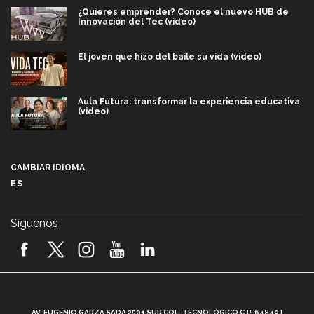
¿Quieres emprender? Conoce el nuevo HUB de
Innovación del Tec (video)
El joven que hizo del baile su vida (video)
Aula Futura: transformar la experiencia educativa
(video)
Más que un festival cultural: así es la magia de
VIBRART 2026 (video)
CAMBIAR IDIOMA
ES
Javier Guzmán: investigación con impacto social
(video)
Síguenos
¡México, en el top del mundial de robótica FIRST
2026! (video)
Vida Tec: Pasión, disciplina y básquetbol, con Gael
Adame (video)
A
AV. EUGENIO GARZA SADA 2501 SUR COL. TECNOLÓGICO C.P. 64849 |