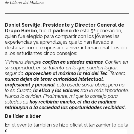
de Líderes del Mañana.
Daniel Servitje, Presidente y Director General de
Grupo Bimbo
, fue el
padrino
de esta 5
ª
generación,
quien fue elegido para compartir con los jóvenes las
experiencias ya aprendizajes que lo han llevado a
destacar como empresario a nivel internacional. Les dio
a los estudiantes cinco consejos:
“Primero, siempre
confíen en ustedes
mismos
. Confíen en
su capacidad, en su talento, en lo que pueden lograr;
segundo,
aprovechen al máximo la red del Tec
. Tercero,
nunca dejen de tener curiosidad intelectual,
profesional y personal
, esto puede sonar obvio, pero no
lo es. Cuarto,
la ética y los valores
son lo más importante.
Nunca lo olviden. Finalmente, mi quinto consejo para
ustedes es,
hoy recibirán mucho, el día de mañana
retribuyan a la sociedad las oportunidades recibidas
”.
De líder a líder
En el evento también se hizo oficial el lanzamiento de la
convocatoria de Líderes del Mañana 2018-2019
,