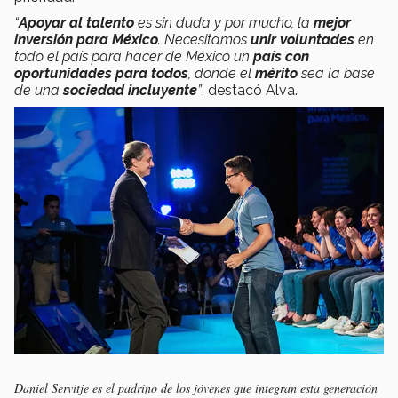
“
Apoyar al talento
es sin duda y por mucho, la
mejor
inversión para México
. Necesitamos
unir voluntades
en
todo el país para hacer de México un
país con
oportunidades para todos
, donde el
mérito
sea la base
de una
sociedad incluyente
”
, destacó Alva.
Daniel Servitje es el padrino de los jóvenes que integran esta generación