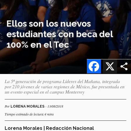
Ellos son los nuevos
estudiantes con beca del
100% en el Tec
Facebook
X
La 5ª generación de programa Líderes del Mañana, integrada
por 210 jóvenes de varias regiones de México, fue presentada en
un evento especial en el campus Monterrey
Por
- 13/08/2018
LORENA MORALES
Tiempo estimado de lectura:4 mins
Lorena Morales | Redacción Nacional