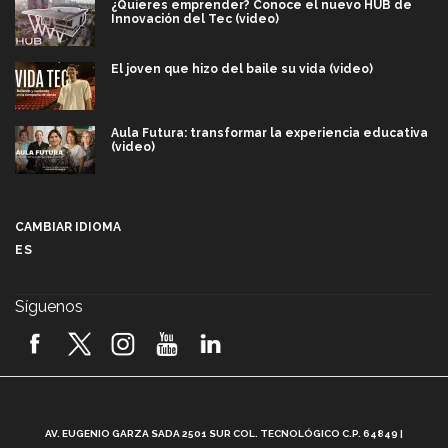
¿Quieres emprender? Conoce el nuevo HUB de
Innovación del Tec (video)
El joven que hizo del baile su vida (video)
Aula Futura: transformar la experiencia educativa
(video)
Más que un festival cultural: así es la magia de
VIBRART 2026 (video)
CAMBIAR IDIOMA
ES
Javier Guzmán: investigación con impacto social
(video)
Síguenos
¡México, en el top del mundial de robótica FIRST
2026! (video)
Vida Tec: Pasión, disciplina y básquetbol, con Gael
Adame (video)
A
AV. EUGENIO GARZA SADA 2501 SUR COL. TECNOLÓGICO C.P. 64849 |
L