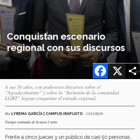
Conquistan escenario
regional con sus discursos
Facebook
X
A sus 16 años, con poderosos discursos sobre el
“Agradecimiento” y sobre la “Inclusión de la comunidad
LGBT” logran conquistar el estrado regional.
Por
- 13/11/2019
LYREMA GARCÍA | CAMPUS IRAPUATO
Tiempo estimado de lectura:2 mins
Frente a cinco jueces y un público de casi 50 personas,