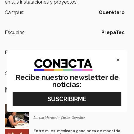
en sus instalaciones y proyectos.
Campus:
Querétaro
Escuelas:
PrepaTec
Etiquetas:
Sentido Humano,
PrepaTec,
Proyecto social,
Servicio Social
×
Categoría:
Educación
Recibe nuestro newsletter de
noticias:
Notas Relacionadas
En la ONU: mexicana y EXATEC representó en
Nueva York a la juventud
Loretta Mariaud y Carlos González
Entre miles: mexicana gana beca de maestría