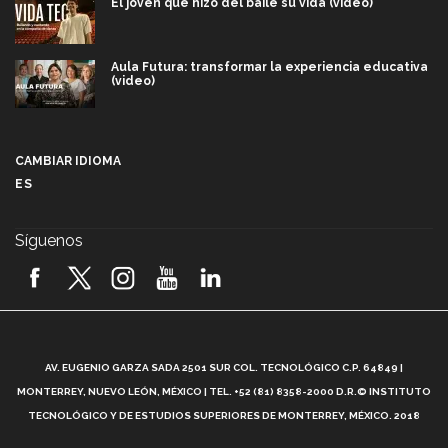
El joven que hizo del baile su vida (video)
Aula Futura: transformar la experiencia educativa
(video)
Más que un festival cultural: así es la magia de
VIBRART 2026 (video)
CAMBIAR IDIOMA
ES
Javier Guzmán: investigación con impacto social
(video)
Síguenos
¡México, en el top del mundial de robótica FIRST
2026! (video)
Vida Tec: Pasión, disciplina y básquetbol, con Gael
Adame (video)
A
AV. EUGENIO GARZA SADA 2501 SUR COL. TECNOLÓGICO C.P. 64849 |
L
¿Cómo es el Modelo Educativo Tec? (video)
MONTERREY, NUEVO LEÓN, MÉXICO | TEL. +52 (81) 8358-2000 D.R.© INSTITUTO
TECNOLÓGICO Y DE ESTUDIOS SUPERIORES DE MONTERREY, MÉXICO. 2018