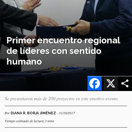
Primer encuentro regional
de líderes con sentido
humano
Facebook
X
Se presentaron más de 200 proyectos en este emotivo evento.
Por
- 31/10/2017
DIANA R. BORJA JIMÉNEZ
Tiempo estimado de lectura:3 mins