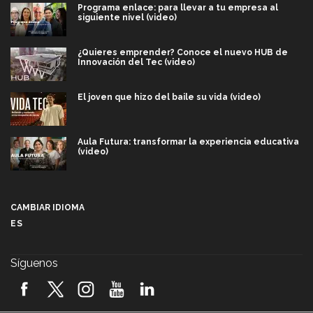
Programa enlace: para llevar a tu empresa al
siguiente nivel (video)
¿Quieres emprender? Conoce el nuevo HUB de
Innovación del Tec (video)
El joven que hizo del baile su vida (video)
Aula Futura: transformar la experiencia educativa
(video)
Más que un festival cultural: así es la magia de
VIBRART 2026 (video)
CAMBIAR IDIOMA
ES
Javier Guzmán: investigación con impacto social
(video)
Síguenos
¡México, en el top del mundial de robótica FIRST
2026! (video)