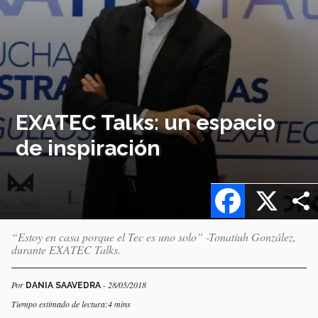
EXATEC Talks: un espacio
de inspiración
Facebook
X
“Estoy en casa porque el Tec es uno solo” -Tonatiuh González,
durante EXATEC Talks.
Por
- 28/05/2018
DANIA SAAVEDRA
Tiempo estimado de lectura:4 mins