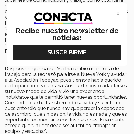
la carrera de Comunicación y trabajó como voluntaria
para la organización no lucrativa “Asociación Tepeyac”
de Nueva York, conociendo cómo vivían los inmigrantes
×
y sintiendo el orgullo de ser mexicano en otro país.
Posteriormente, trabajó en la agencia de publicidad
“Saatchi & Saatchi” y actualmente forma parte del
Recibe nuestro newsletter de
equipo de Univisión Deportes. Martha fue ganadora del
noticias:
Premio “Mujer Tec 2014”, forma parte del Comité de
“Women Leadership” en Univisión y de la Asociación
EXATEC Florida.
Después de graduarse, Martha recibió una oferta de
trabajo pero la rechazó para irse a Nueva York y ayudar
a la Asociación Tepeyac, pues siempre había querido
participar como voluntaria. Aunque le costó adaptarse a
su nuevo modo de vida, vivió una experiencia
inolvidable que le permitió tener nuevas oportunidades.
Compartió que ha transformado su vida y su entorno
pues entendió que nunca hay que perder la capacidad
de asombro, que sin pasión, la vida no es nada y que es
importante reconectarte con tus pasiones. Finalmente
agregó que “un líder debe ser auténtico, trabajar en
equipo y escuchar”.