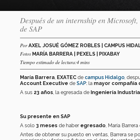
Después de un internship en Microsoft
de SAP
Por
AXEL JOSUÉ GÓMEZ ROBLES | CAMPUS HID
Fotos
MARÍA BARRERA | PEXELS | PIXABAY
Tiempo estimado de lectura:4 mins
María Barrera
,
EXATEC
de
campus Hidalgo
, desp
Account Executive
de
SAP
: la
mayor compañía 
A sus
23 años
, la egresada de
Ingeniería Industria
Su presente en SAP
A solo
3 meses
de haber
egresado
, María Barrera
Antes de obtener su puesto en ventas, Barrera se p