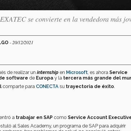
, EXATEC se convierte en la vendedora más jo
- 20/12/2021
ALGO
ués de realizar un
internship
en
Microsoft
, es ahora
Service
de software
de
Europa
y la
tercera más grande del mu
l
comparte para
CONECTA
su
trayectoria de éxito
.
 entró a
trabajar en SAP
como
Service Account Executiv
ostuló al Sales Academy, un programa de SAP para adquirir