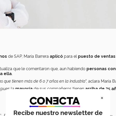
nos
de SAP, María Barrera
aplicó
para el
puesto de ventas
ntualiza que le comentaron que, aun habiendo
personas con
a ella
.
as que tienen más de 6 o 7 años en la industria
”, aclara María B
 pues la
mayoría
de sus compañeros tienen
arriba de 35 a
×
Recibe nuestro newsletter de
Levels, ya que en esa área, siempre estás en