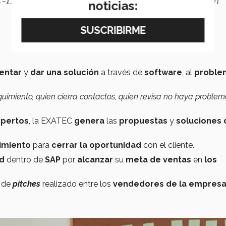
noticias:
entar
y
dar una solución
a través de
software
, al
proble
eguimiento, quien cierra contactos, quien revisa no haya problem
xpertos
, la EXATEC
genera
las
propuestas
y
soluciones 
imiento
para
cerrar la oportunidad
con el cliente.
ad
dentro de
SAP
por
alcanzar
su
meta de ventas
en
los
de
pitches
realizado entre los
vendedores de la empres