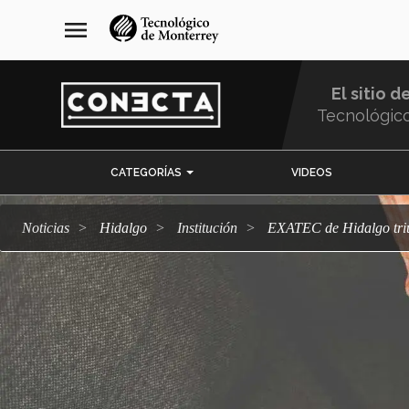
Pasar
navegación
menu
al
principal
contenido
principal
El sitio d
Tecnológic
Menu
CATEGORÍAS
VIDEOS
Comunidad
Noticias
Hidalgo
Institución
EXATEC de Hidalgo tri