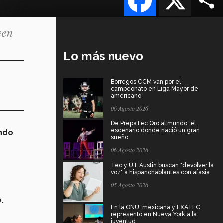
ven
Lo más nuevo
Borregos CCM van por el
campeonato en Liga Mayor de
americano
06 Agosto 2026
De PrepaTec Qro al mundo: el
escenario donde nació un gran
ndo
.
sueño
06 Agosto 2026
Tec y UT Austin buscan "devolver la
voz" a hispanohablantes con afasia
05 Agosto 2026
e
.
En la ONU: mexicana y EXATEC
representó en Nueva York a la
juventud