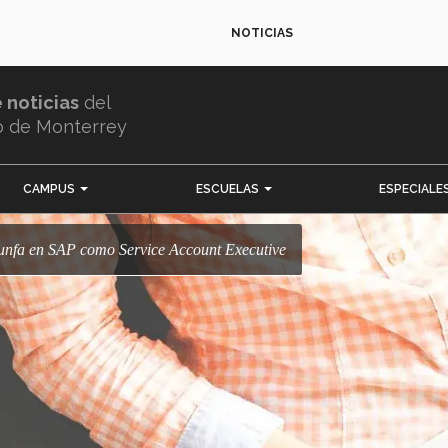
NOTICIAS
e noticias
del
o de Monterrey
CAMPUS
ESCUELAS
ESPECIALE
unfa en SAP como Service Account Executive