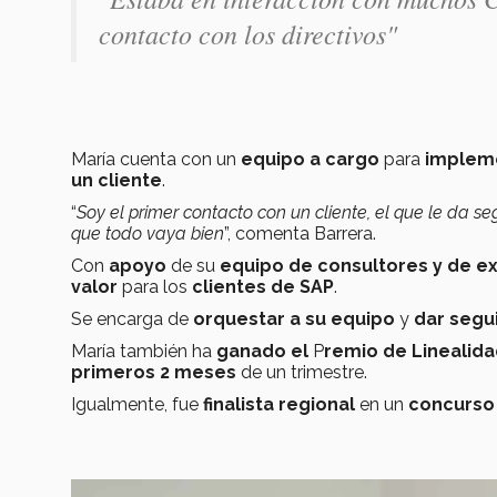
contacto con los directivos"
María cuenta con un
equipo a cargo
para
implem
un cliente
.
“
Soy el primer contacto con un cliente, el que le da s
que todo vaya bien
”, comenta Barrera.
Con
apoyo
de su
equipo de consultores y de e
valor
para los
clientes de SAP
.
Se encarga de
orquestar a su equipo
y
dar segu
María también ha
ganado el
P
remio de Linealid
primeros 2 meses
de un trimestre.
Igualmente, fue
finalista regional
en un
concurso