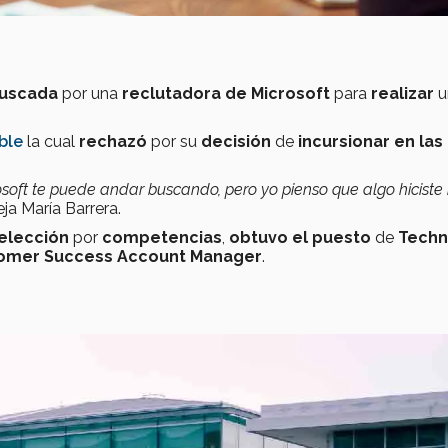
uscada
por una
reclutadora de Microsoft
para
realizar
u
ble
la cual
rechazó
por su
decisión
de
incursionar en las
ft te puede andar buscando, pero yo pienso que algo hiciste 
eja María Barrera.
elección
por
competencias
,
obtuvo el puesto
de
Techn
omer Success Account Manager
.