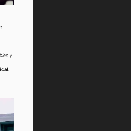
n
bien y
ical