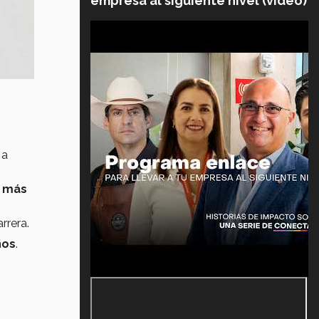
empresa al siguiente nivel (video)
a
 más
arrera.
ños
.