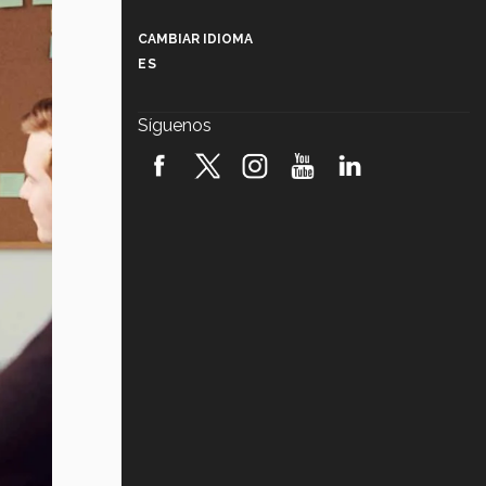
Más que un festival cultural: así es
la magia de VIBRART 2026 (video)
CAMBIAR IDIOMA
ES
Javier Guzmán: investigación con
impacto social (video)
Síguenos
¡México, en el top del mundial de
robótica FIRST 2026! (video)
Vida Tec: Pasión, disciplina y
básquetbol, con Gael Adame
(video)
¿Cómo es el Modelo Educativo
Tec? (video)
Vida Tec: Feminismo e Inteligencia
Artificial, Paola Ricaurte (video)