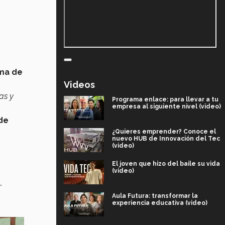
ma de
Videos
as y
Programa enlace: para llevar a tu
empresa al siguiente nivel (video)
de
¿Quieres emprender? Conoce el
nuevo HUB de Innovación del Tec
(video)
El joven que hizo del baile su vida
(video)
a
.
Aula Futura: transformar la
experiencia educativa (video)