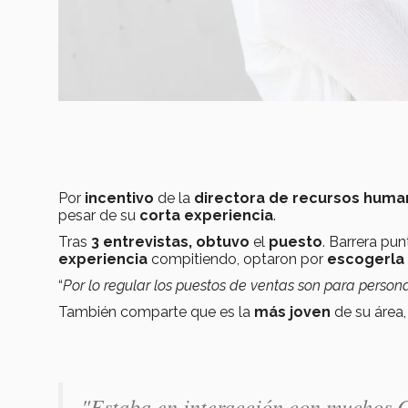
Por
incentivo
de la
directora de recursos huma
pesar de su
corta experiencia
.
Tras
3 entrevistas,
obtuvo
el
puesto
. Barrera pu
experiencia
compitiendo, optaron por
escogerla 
“
Por lo regular los puestos de ventas son para person
También comparte que es la
más joven
de su área,
"Estaba en interacción con muchos C-