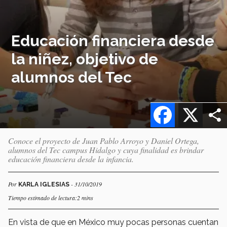
Educación financiera desde
la niñez, objetivo de
alumnos del Tec
Facebook
X
Conoce el proyecto de Juan Pablo Arroyo y Daniel Ortega,
alumnos del Tec campus Hidalgo y cuya finalidad es brindar
educación financiera desde la infancia.
Por
- 31/10/2019
KARLA IGLESIAS
Tiempo estimado de lectura:2 mins
En vista de que en México muy pocas personas cuentan