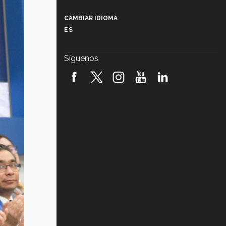
Más que un festival cultural: así es
la magia de VIBRART 2026 (video)
CAMBIAR IDIOMA
ES
Javier Guzmán: investigación con
impacto social (video)
Síguenos
¡México, en el top del mundial de
robótica FIRST 2026! (video)
Vida Tec: Pasión, disciplina y
básquetbol, con Gael Adame
(video)
¿Cómo es el Modelo Educativo
Tec? (video)
Vida Tec: Feminismo e Inteligencia
Artificial, Paola Ricaurte (video)