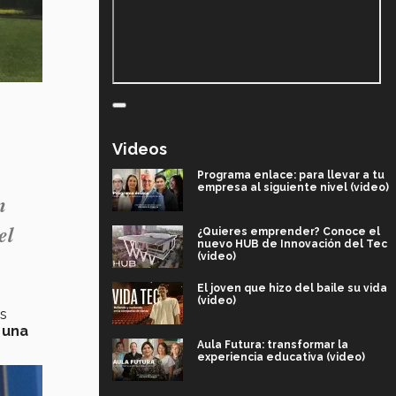
Videos
Programa enlace: para llevar a tu
empresa al siguiente nivel (video)
n
el
¿Quieres emprender? Conoce el
nuevo HUB de Innovación del Tec
(video)
El joven que hizo del baile su vida
(video)
os
 una
Aula Futura: transformar la
experiencia educativa (video)