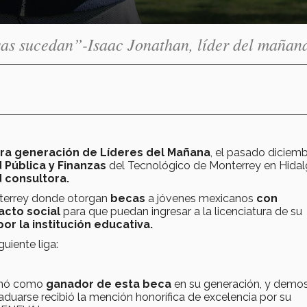
osas sucedan”-Isaac Jonathan, líder del mañan
ra generación de Líderes del Mañana
, el pasado diciemb
 Pública y Finanzas
del Tecnológico de Monterrey en Hidal
d consultora.
nterrey donde otorgan
becas
a jóvenes mexicanos
con
acto social
para que puedan ingresar a la licenciatura de su
or la institución educativa.
uiente liga:
ionó como
ganador de esta beca
en su generación, y demo
aduarse recibió la mención honorífica de excelencia por su