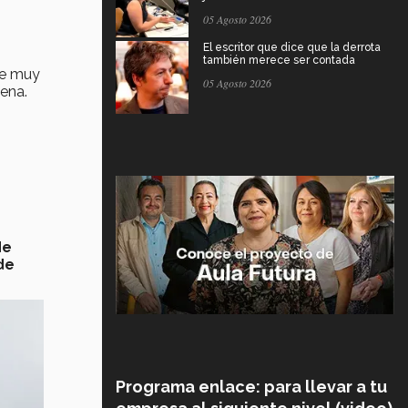
05 Agosto 2026
El escritor que dice que la derrota
también merece ser contada
ue muy
05 Agosto 2026
pena.
de
de
Programa enlace: para llevar a tu