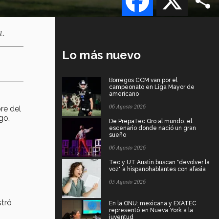
a.
Lo más nuevo
Borregos CCM van por el
campeonato en Liga Mayor de
americano
06 Agosto 2026
re del
go,
De PrepaTec Qro al mundo: el
escenario donde nació un gran
sueño
06 Agosto 2026
Tec y UT Austin buscan "devolver la
voz" a hispanohablantes con afasia
05 Agosto 2026
stró
En la ONU: mexicana y EXATEC
representó en Nueva York a la
juventud