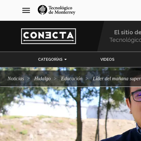
Pasar
navegación
menu
al
principal
contenido
principal
El sitio d
Tecnológic
Menu
CATEGORÍAS
VIDEOS
Comunidad
Noticias
Hidalgo
Educación
Líder del mañana super