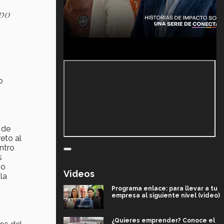
ipo
o
 de
eto al
ntro
s
ño
Videos
la
Programa enlace: para llevar a tu
empresa al siguiente nivel (video)
¿Quieres emprender? Conoce el