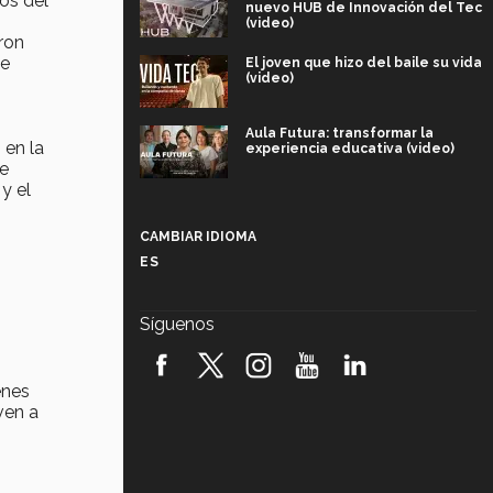
os del
nuevo HUB de Innovación del Tec
(video)
ron
te
El joven que hizo del baile su vida
(video)
Aula Futura: transformar la
 en la
experiencia educativa (video)
de
y el
Más que un festival cultural: así es
la magia de VIBRART 2026 (video)
CAMBIAR IDIOMA
ES
Javier Guzmán: investigación con
impacto social (video)
Síguenos
¡México, en el top del mundial de
robótica FIRST 2026! (video)
enes
ven a
Vida Tec: Pasión, disciplina y
básquetbol, con Gael Adame
(video)
¿Cómo es el Modelo Educativo