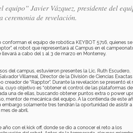
el equipo” Javier Vázquez, presidente del equ
a ceremonia de revelación.
 conforman el equipo de robótica KEYBOT 5716, quienes se
pptor”, el robot que representará al Campus en el campeonat
 llevará a cabo del 1 al 3 de marzo en Monterrey.
sos del campus, estuvieron presentes la Lic. Ruth Escudero,
alvador Villarreal, Director de la División de Ciencias Exactas
po creador de “Rapptor”. Durante la revelación se presentó el r
a, cuyo objetivo es “obtener el control de las plataformas de
cada una de ellas, buscando obtener puntos extra o power up
o, mentor de mecánica del equipo. A la contienda de este a
in embargo solamente tres tendrán la oportunidad de asistir a 
mes de abril.
año con el kick off, donde se dio a conocer el reto a los