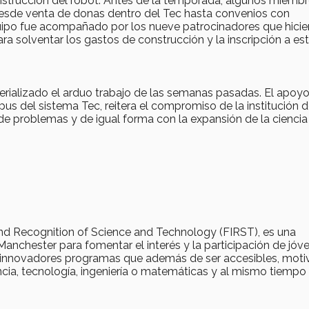
nstrucción del robot. Antes de la temporada, algunos miembr
desde venta de donas dentro del Tec hasta convenios con
quipo fue acompañado por los nueve patrocinadores que hicie
 solventar los gastos de construcción y la inscripción a es
terializado el arduo trabajo de las semanas pasadas. El apoyo
us del sistema Tec, reitera el compromiso de la institución 
de problemas y de igual forma con la expansión de la ciencia 
 and Recognition of Science and Technology (FIRST), es una
chester para fomentar el interés y la participación de jóv
 de innovadores programas que además de ser accesibles, moti
ncia, tecnología, ingeniería o matemáticas y al mismo tiempo