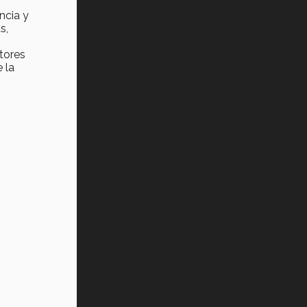
Tec? (video)
ncia y
s,
Vida Tec: Feminismo e Inteligencia
Artificial, Paola Ricaurte (video)
tores
 la