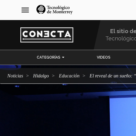
Pasar
navegación
menu
al
principal
contenido
principal
El sitio d
Tecnológic
Menu
CATEGORÍAS
VIDEOS
Comunidad
Noticias
Hidalgo
Educación
El reveal de un sueño: