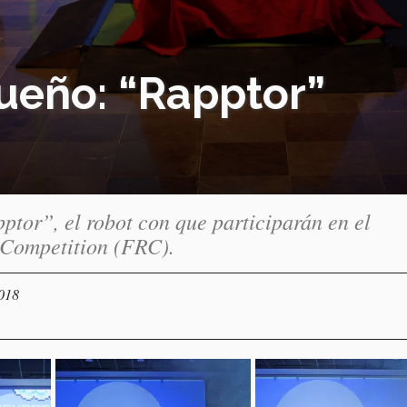
sueño: “Rapptor”
ptor”, el robot con que participarán en el
 Competition (FRC).
2018