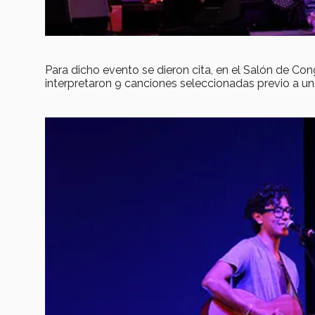
Para dicho evento se dieron cita, en el Salón de Co
interpretaron 9 canciones seleccionadas previo a una