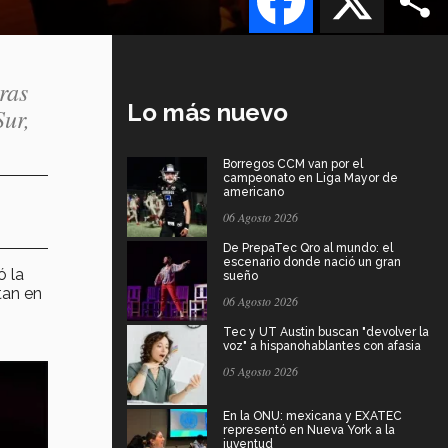
ras
Lo más nuevo
Sur,
Borregos CCM van por el
campeonato en Liga Mayor de
americano
06 Agosto 2026
De PrepaTec Qro al mundo: el
escenario donde nació un gran
ó la
sueño
tan en
06 Agosto 2026
Tec y UT Austin buscan "devolver la
voz" a hispanohablantes con afasia
05 Agosto 2026
En la ONU: mexicana y EXATEC
representó en Nueva York a la
juventud