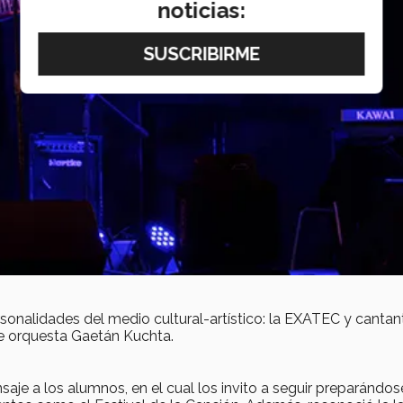
noticias:
sonalidades del medio cultural-artístico: la EXATEC y cantan
de orquesta Gaetán Kuchta.
aje a los alumnos, en el cual los invito a seguir preparándos