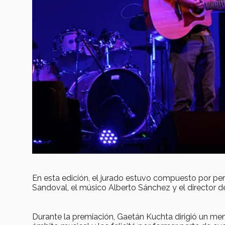
En esta edición, el jurado estuvo compuesto por per
Sandoval, el músico Alberto Sánchez y el director 
Durante la premiación, Gaetán Kuchta dirigió un mens