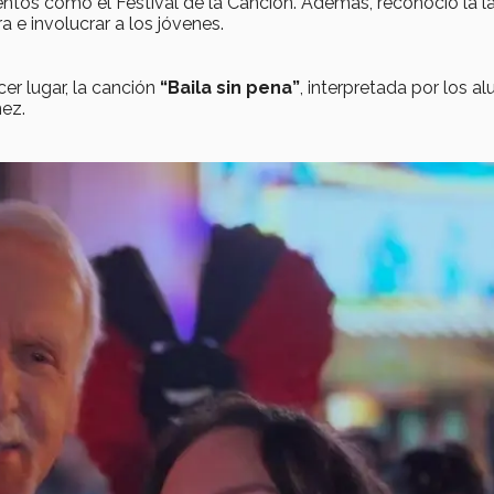
ventos como el Festival de la Canción. Además, reconoció la l
a e involucrar a los jóvenes.
er lugar, la canción
“Baila sin pena”
, interpretada por los a
ez.