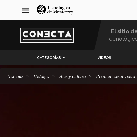
Pasar
navegación
menu
al
principal
contenido
principal
El sitio d
Tecnológic
Menu
CATEGORÍAS
VIDEOS
Comunidad
Noticias
Hidalgo
arte y cultura
Premian creatividad 