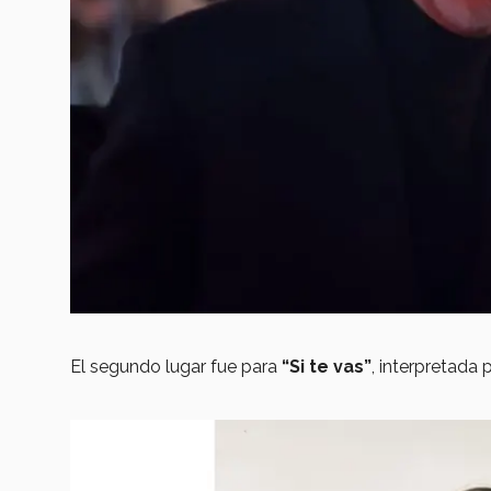
El segundo lugar fue para
“Si te vas”
, interpretada 