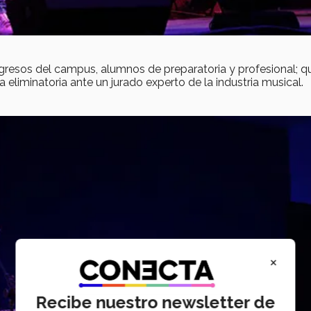
ngresos del campus, alumnos de preparatoria y profesional; q
 eliminatoria ante un jurado experto de la industria musical.
×
Recibe nuestro newsletter de