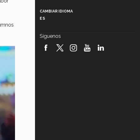
abor
Más que un festival cultural: así es
la magia de VIBRART 2026 (video)
CAMBIAR IDIOMA
ES
Javier Guzmán: investigación con
lumnos
impacto social (video)
Síguenos
¡México, en el top del mundial de
robótica FIRST 2026! (video)
Vida Tec: Pasión, disciplina y
básquetbol, con Gael Adame
(video)
¿Cómo es el Modelo Educativo
Tec? (video)
Vida Tec: Feminismo e Inteligencia
Artificial, Paola Ricaurte (video)