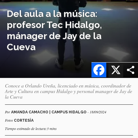
Del aula a la música:
profesor Tec Hidalgo,
mánager de Jay de la
Cueva
Facebook
X
Conoce a Orlando Ureña, licenciado en música, coordinador de
Arte y Cultura en campus Hidalgo y personal manager de Jay de
la Cueva
Por
- 18/09/2024
AMANDA CAMACHO | CAMPUS HIDALGO
Fotos
CORTESÍA
Tiempo estimado de lectura:3 mins