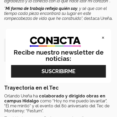
agradezco y lo conecto con lo que hace latir mi corazón"
.
"
Mi forma de trabajo refleja quién soy
, y sé que con el
tiempo cada pieza encontrará su lugar en este
rompecabezas de vida que he construido",
destaca Ureña.
×
"Hay que darlo todo por un
Recibe nuestro newsletter de
sentimiento, a pesar de los retos".
noticias:
Trayectoria en el Tec
Orlando Ureña ha
colaborado y dirigido obras en
campus Hidalgo
como “Hoy no me puedo levantar”,
“Él me mintió” y el evento del 80 aniversario del Tec de
Monterrey: “Festum”.