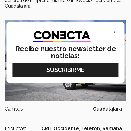
del​ ​área​ ​de​ ​Emprendimiento​ ​e​ ​Innovación​ ​del​ ​Campus
Guadalajara.
×
Recibe nuestro newsletter de
noticias:
Campus:
Guadalajara
Etiquetas:
CRIT Occidente,
Teletón,
Semana