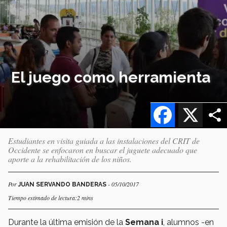
El juego como herramienta
Facebook
X
Estudiantes en visita guiada a las instalaciones del CRIT de
Occidente se enfocaron en buscar el juguete adecuado que
aporte a la rehabilitación de los niños.
Por
- 05/10/2017
JUAN SERVANDO BANDERAS
Tiempo estimado de lectura:2 mins
Durante la última emisión de la
Semana i
, alumnos -en