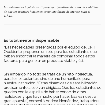
Los estudiantes también realizaron una investigación sobre la viabilidad
de que los juguetes funcionen como una fuente de ingreso para el
Teletón.
Es totalmente indispensable
“​Las necesidades​ ​presentadas​ ​por​ ​el​ ​equipo​ ​del​ ​CRIT​ ​
Occidente,​ ​proponen​ ​un​ ​reto​ ​para​ ​los estudiantes​ ​que​ ​
deben​ ​encontrar​ ​la​ ​manera​ ​de​ ​combinar​ ​todos​ ​estos​ ​
factores​ ​para​ ​generar un​ ​producto​ ​viable​ ​y​ ​útil.
Sin​ ​embargo,​ ​no​ ​todo​ ​se​ ​trata​ ​de​ ​un​ ​reto​ ​intelectual​ ​
para​ ​los​ ​estudiantes,​ ​sino​ ​de​ ​uno humanitario​ ​para​ ​
nuestra Institución.​ ​“​Estas dinámicas de sensibilización
precisamente a eso van dirigidas. Que los estudiantes se
queden con la espinita de haber conocido otras
realidades y que hay mucho por hacer. Esa​ es nuestra
gran apuesta​”​, ​comentó ​Andrea​ ​Hernández, trabajadora​ ​