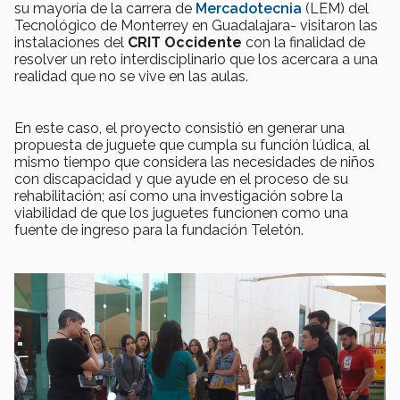
su mayoría​ ​de​ ​la​ ​carrera​ ​de​
​Mercadotecnia
(LEM) del​ ​
Tecnológico​ ​de​ ​Monterrey en ​Guadalajara-​ ​visitaron​ ​las​ ​
instalaciones​ ​del​ ​
CRIT Occidente​ ​
con la finalidad de
resolver un reto ​interdisciplinario​ ​que​ ​los​ ​acercara​ ​a una ​
realidad​ ​que​ ​no​ ​se​ ​vive en​ ​las​ aulas.​
​En​ ​este​ ​caso,​ ​el​ ​proyecto​ ​consistió​ ​en​ ​generar​ ​una​ ​
propuesta​ ​de​ ​juguete​ ​que cumpla​ ​su​ ​función​ ​lúdica,​ al
mismo tiempo que considera ​las​ ​necesidades​ ​de​ ​niños​ ​
con​ ​discapacidad​ ​y​ ​que​ ​ayude ​en​ ​el​ ​proceso​ ​de​ ​su​ ​
rehabilitación;​ ​así​ ​como​ ​una​ ​investigación​ ​sobre​ ​la
viabilidad​ ​de​ ​que​ ​los​ ​juguetes​ ​funcionen​ ​como​ ​una​ ​
fuente​ ​de​ ​ingreso​ ​para​ ​la​ ​fundación Teletón.