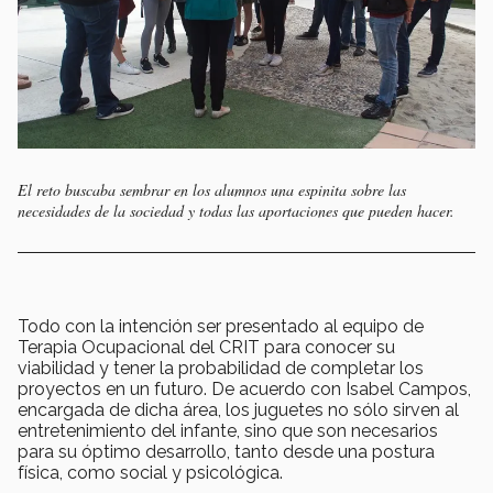
El reto buscaba sembrar en los alumnos una espinita sobre las
necesidades de la sociedad y todas las aportaciones que pueden hacer.
Todo con la​ ​intención​ ​ser​ ​presentado​ ​al​ ​equipo​ ​de​ ​
Terapia Ocupacional​ ​del​ ​CRIT​ ​para​ ​conocer​ ​su​ ​
viabilidad​ ​y​ tener la probabilidad de​ ​completar​ ​los​ ​
proyectos​ ​en un​ ​futuro. De​ ​acuerdo​ ​con​ ​Isabel​ ​Campos,​ ​
encargada​ ​de dicha área, ​los juguetes​ ​no​ ​sólo​ ​sirven​ ​al​ ​
entretenimiento​ ​del​ ​infante,​ ​sino​ ​que​ ​son​ ​necesarios​ ​
para​ ​su óptimo​ ​desarrollo,​ ​tanto​ ​desde​ ​una​ ​postura​ ​
física,​ ​como​ ​social​ ​y​ ​psicológica.​