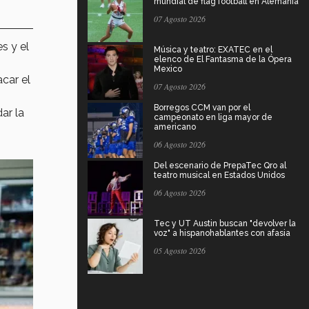
mundial de flag football en Alemania
07 Agosto 2026
s y el
Música y teatro: EXATEC en el
elenco de El Fantasma de la Ópera
Mexico
acar el
07 Agosto 2026
Borregos CCM van por el
ar la
campeonato en liga mayor de
americano
06 Agosto 2026
Del escenario de PrepaTec Qro al
teatro musical en Estados Unidos
06 Agosto 2026
Tec y UT Austin buscan "devolver la
voz" a hispanohablantes con afasia
05 Agosto 2026