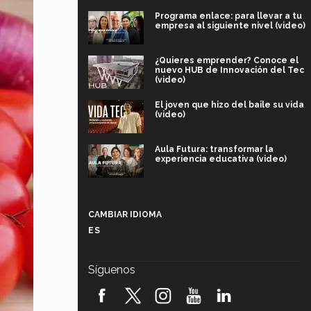
Programa enlace: para llevar a tu
empresa al siguiente nivel (video)
¿Quieres emprender? Conoce el
nuevo HUB de Innovación del Tec
(video)
El joven que hizo del baile su vida
(video)
Aula Futura: transformar la
experiencia educativa (video)
Más que un festival cultural: así es
la magia de VIBRART 2026 (video)
CAMBIAR IDIOMA
ES
Javier Guzmán: investigación con
impacto social (video)
Síguenos
¡México, en el top del mundial de
robótica FIRST 2026! (video)