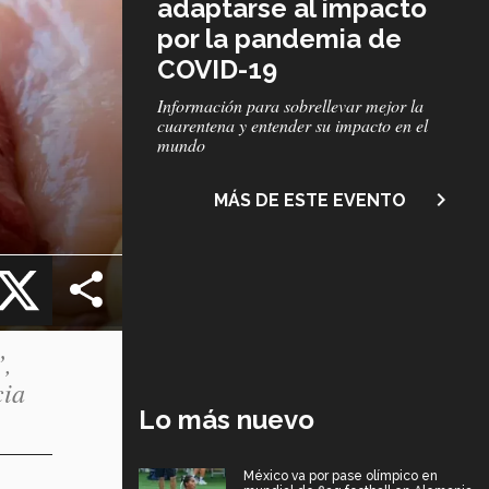
adaptarse al impacto
por la pandemia de
COVID-19
Subtítulo
Información para sobrellevar mejor la
cuarentena y entender su impacto en el
mundo
navigate_next
MÁS DE ESTE EVENTO
cebook
X
”,
cia
Lo más nuevo
México va por pase olímpico en