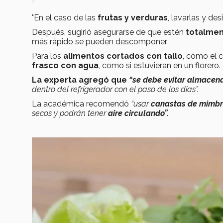
"En el caso de las
frutas y verduras
, lavarlas y des
Después, sugirió asegurarse de que estén
totalmen
más rápido se pueden descomponer.
Para los
alimentos cortados con tallo
, como el c
frasco con agua
, como si estuvieran en un florero.
La experta agregó que
“se debe evitar
almacenar
dentro del refrigerador con el paso de los días”.
La académica recomendó
“usar
canastas de mimb
secos y podrán tener
aire circulando”.