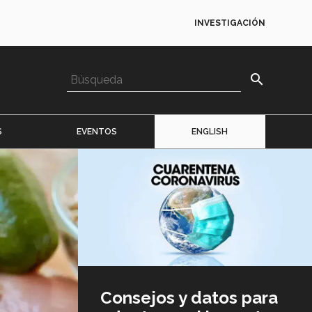
INVESTIGACIÓN
search
S
EVENTOS
ENGLISH
Imagen
o
logo
Consejos y datos para