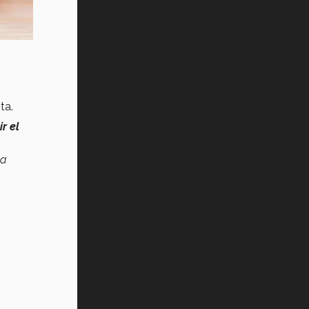
Vida Tec: Pasión, disciplina y
básquetbol, con Gael Adame
(video)
¿Cómo es el Modelo Educativo
Tec? (video)
Vida Tec: Feminismo e Inteligencia
ta.
Artificial, Paola Ricaurte (video)
r el
na