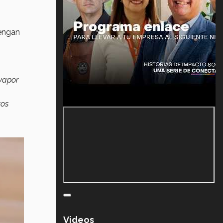
tengan
vapor
tos
Videos